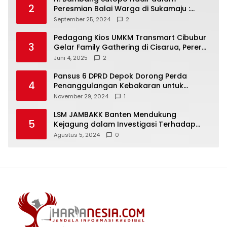
2
Peresmian Balai Warga di Sukamaju :
Wadah Baru untuk Kolaborasi dan
September 25, 2024
2
Aspirasi Masyarakat
Pedagang Kios UMKM Transmart Cibubur
3
Gelar Family Gathering di Cisarua, Pererat
Silaturahmi dan Kekompakan
Juni 4, 2025
2
Pansus 6 DPRD Depok Dorong Perda
4
Penanggulangan Kebakaran untuk
Keselamatan Warga
November 29, 2024
1
LSM JAMBAKK Banten Mendukung
5
Kejagung dalam Investigasi Terhadap
Walikota Bandar Lampung
Agustus 5, 2024
0