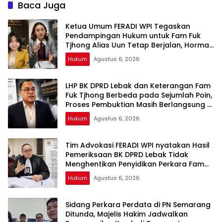
LPP RRI, Kejari Depok
Baca Juga
Tetapkan Satu Tersangka
Baru
Ketua Umum FERADI WPI Tegaskan
Pendampingan Hukum untuk Fam Fuk
Tjhong Alias Uun Tetap Berjalan, Hormati
Proses Penyidikan dan Hasil Pemeriksaan
Hukum
Agustus 6, 2026
BK
LHP BK DPRD Lebak dan Keterangan Fam
Fuk Tjhong Berbeda pada Sejumlah Poin,
Proses Pembuktian Masih Berlangsung di
Polda Banten ujar Revan FERADI WPI
Hukum
Agustus 6, 2026
Tim Advokasi FERADI WPI nyatakan Hasil
Pemeriksaan BK DPRD Lebak Tidak
Menghentikan Penyidikan Perkara Fam
Fuk Tjhong alias Eyang Uun
Hukum
Agustus 6, 2026
Sidang Perkara Perdata di PN Semarang
Ditunda, Majelis Hakim Jadwalkan