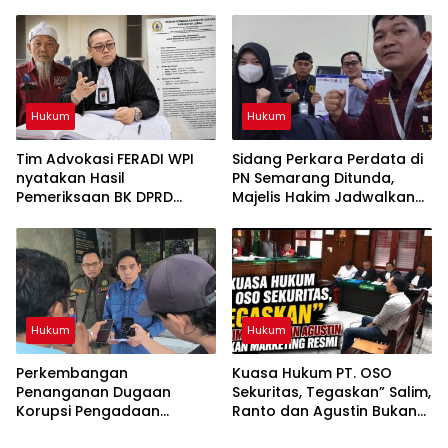
Tjhong Alias Uun Tetap
Sejumlah Poin, Proses
Berjalan, Hormati Proses
Pembuktian Masih
Penyidikan dan Hasil
Berlangsung di Polda
Pemeriksaan BK
Banten ujar Revan FERADI
WPI
Hukum
Hukum
Tim Advokasi FERADI WPI
Sidang Perkara Perdata di
nyatakan Hasil
PN Semarang Ditunda,
Pemeriksaan BK DPRD
Majelis Hakim Jadwalkan
Lebak Tidak Menghentikan
Pemanggilan Kembali
Penyidikan Perkara Fam
Tergugat
Fuk Tjhong alias Eyang Uun
Hukum
Hukum
Perkembangan
Kuasa Hukum PT. OSO
Penanganan Dugaan
Sekuritas, Tegaskan” Salim,
Korupsi Pengadaan
Ranto dan Agustin Bukan
Antena Siaran Luar Negeri
Marketing Resmi