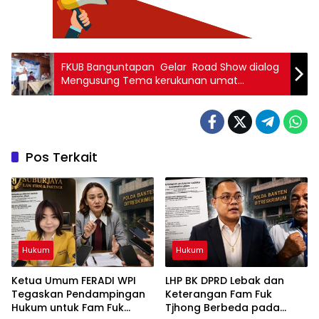
FKUB Banguntapan Gelar Road Show dialog
Mengusung Tema kerukunan umat
beragama menyongsong pilkada 2024
Pos Terkait
Hukum
Hukum
Ketua Umum FERADI WPI
LHP BK DPRD Lebak dan
Tegaskan Pendampingan
Keterangan Fam Fuk
Hukum untuk Fam Fuk
Tjhong Berbeda pada