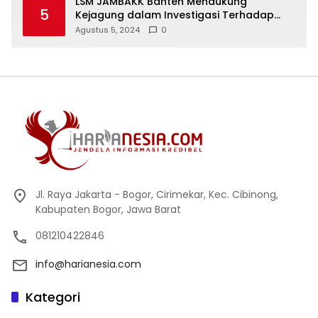
LSM JAMBAKK Banten Mendukung
5
Kejagung dalam Investigasi Terhadap
Walikota Bandar Lampung
Agustus 5, 2024
0
Jl. Raya Jakarta - Bogor, Cirimekar, Kec. Cibinong,
Kabupaten Bogor, Jawa Barat
081210422846
info@harianesia.com
Kategori