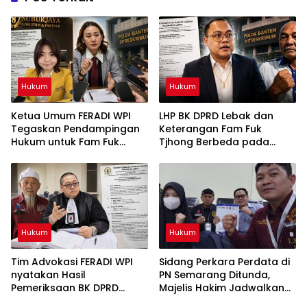
Hukum
Hukum
Ketua Umum FERADI WPI
LHP BK DPRD Lebak dan
Tegaskan Pendampingan
Keterangan Fam Fuk
Hukum untuk Fam Fuk
Tjhong Berbeda pada
Tjhong Alias Uun Tetap
Sejumlah Poin, Proses
Berjalan, Hormati Proses
Pembuktian Masih
Penyidikan dan Hasil
Berlangsung di Polda
Pemeriksaan BK
Banten ujar Revan FERADI
WPI
Hukum
Hukum
Tim Advokasi FERADI WPI
Sidang Perkara Perdata di
nyatakan Hasil
PN Semarang Ditunda,
Pemeriksaan BK DPRD
Majelis Hakim Jadwalkan
Lebak Tidak Menghentikan
Pemanggilan Kembali