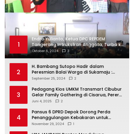
Endro Yulianto, Ketua DPC REPDEM
1
Tangerang Intruksikan Anggota, Turba ke
Masyarakat Dan Jalani Apa Yang di
Oktober 6, 2024
3
Putuskan RAKERCABSUS
H. Bambang Sutopo Hadir dalam
2
Peresmian Balai Warga di Sukamaju :
Wadah Baru untuk Kolaborasi dan
September 25, 2024
2
Aspirasi Masyarakat
Pedagang Kios UMKM Transmart Cibubur
3
Gelar Family Gathering di Cisarua, Pererat
Silaturahmi dan Kekompakan
Juni 4, 2025
2
Pansus 6 DPRD Depok Dorong Perda
4
Penanggulangan Kebakaran untuk
Keselamatan Warga
November 29, 2024
1