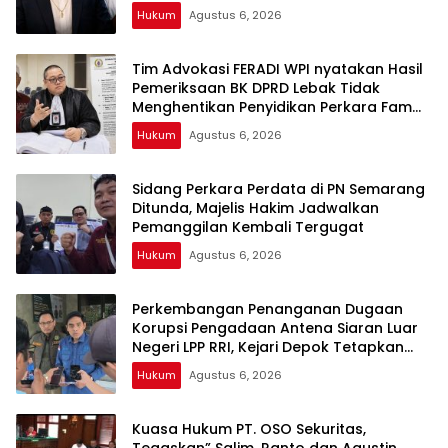
Polda Banten ujar Revan FERADI WPI
Hukum
Agustus 6, 2026
Tim Advokasi FERADI WPI nyatakan Hasil
Pemeriksaan BK DPRD Lebak Tidak
Menghentikan Penyidikan Perkara Fam
Fuk Tjhong alias Eyang Uun
Hukum
Agustus 6, 2026
Sidang Perkara Perdata di PN Semarang
Ditunda, Majelis Hakim Jadwalkan
Pemanggilan Kembali Tergugat
Hukum
Agustus 6, 2026
Perkembangan Penanganan Dugaan
Korupsi Pengadaan Antena Siaran Luar
Negeri LPP RRI, Kejari Depok Tetapkan
Satu Tersangka Baru
Hukum
Agustus 6, 2026
Kuasa Hukum PT. OSO Sekuritas,
Tegaskan” Salim, Ranto dan Agustin