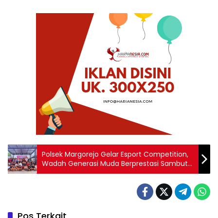
Polsek Margorejo Gelar Esport Competition,
Wadah Generasi Muda Berprestasi Sambut
HUT Bhayangkara ke-80
Pos Terkait