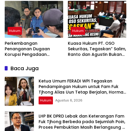
Penyidikan Perkara Fam
Tergugat
Fuk Tjhong alias Eyang Uun
Hukum
Hukum
Perkembangan
Kuasa Hukum PT. OSO
Penanganan Dugaan
Sekuritas, Tegaskan” Salim,
Korupsi Pengadaan
Ranto dan Agustin Bukan
Antena Siaran Luar Negeri
Marketing Resmi
LPP RRI, Kejari Depok
Baca Juga
Tetapkan Satu Tersangka
Baru
Ketua Umum FERADI WPI Tegaskan
Pendampingan Hukum untuk Fam Fuk
Tjhong Alias Uun Tetap Berjalan, Hormati
Proses Penyidikan dan Hasil Pemeriksaan
Hukum
Agustus 6, 2026
BK
LHP BK DPRD Lebak dan Keterangan Fam
Fuk Tjhong Berbeda pada Sejumlah Poin,
Proses Pembuktian Masih Berlangsung di