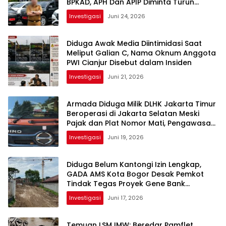
BPKAD, APH Dan APIP Diminta Turun
Tangan Segera
Investigasi
Juni 24, 2026
Diduga Awak Media Diintimidasi Saat
Meliput Galian C, Nama Oknum Anggota
PWI Cianjur Disebut dalam Insiden
Investigasi
Juni 21, 2026
Armada Diduga Milik DLHK Jakarta Timur
Beroperasi di Jakarta Selatan Meski
Pajak dan Plat Nomor Mati, Pengawasan
Dipertanyakan
Investigasi
Juni 19, 2026
Diduga Belum Kantongi Izin Lengkap,
GADA AMS Kota Bogor Desak Pemkot
Tindak Tegas Proyek Gene Bank
Indonesia
Investigasi
Juni 17, 2026
Temuan LSM IMW: Beredar Pamflet