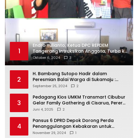
Endro Yulianto, Ketua DPC REPDEM
1
Tangerang Intruksikan Anggota, Turba ke
Masyarakat Dan Jalani Apa Yang di
Oktober 6, 2024
3
Putuskan RAKERCABSUS
H. Bambang Sutopo Hadir dalam
2
Peresmian Balai Warga di Sukamaju :
Wadah Baru untuk Kolaborasi dan
September 25, 2024
2
Aspirasi Masyarakat
Pedagang Kios UMKM Transmart Cibubur
3
Gelar Family Gathering di Cisarua, Pererat
Silaturahmi dan Kekompakan
Juni 4, 2025
2
Pansus 6 DPRD Depok Dorong Perda
4
Penanggulangan Kebakaran untuk
Keselamatan Warga
November 29, 2024
1