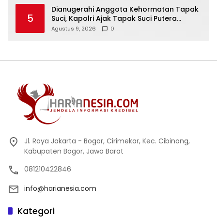
Dianugerahi Anggota Kehormatan Tapak
5
Suci, Kapolri Ajak Tapak Suci Putera
Muhammadiyah Bersinergi dengan Polri
Agustus 9, 2026
0
Jaga Generasi Muda dari Ancaman
Zaman
Jl. Raya Jakarta - Bogor, Cirimekar, Kec. Cibinong,
Kabupaten Bogor, Jawa Barat
081210422846
info@harianesia.com
Kategori