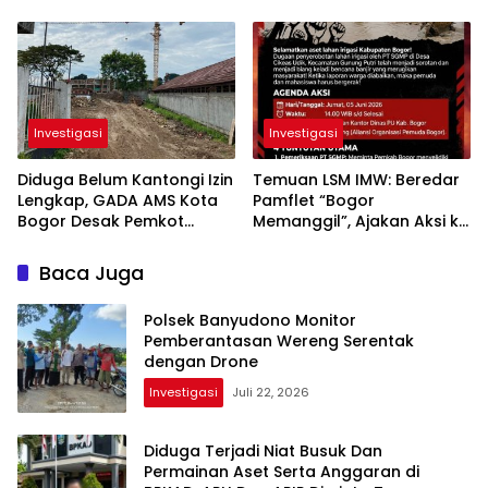
Anggota PWI Cianjur
Pajak dan Plat Nomor Mati,
Disebut dalam Insiden
Pengawasan
Dipertanyakan
Investigasi
Investigasi
Diduga Belum Kantongi Izin
Temuan LSM IMW: Beredar
Lengkap, GADA AMS Kota
Pamflet “Bogor
Bogor Desak Pemkot
Memanggil”, Ajakan Aksi ke
Tindak Tegas Proyek Gene
Kantor Bupati Atas
Bank Indonesia
Pemberitaan yang
Baca Juga
Diabaikan
Polsek Banyudono Monitor
Pemberantasan Wereng Serentak
dengan Drone
Investigasi
Juli 22, 2026
Diduga Terjadi Niat Busuk Dan
Permainan Aset Serta Anggaran di