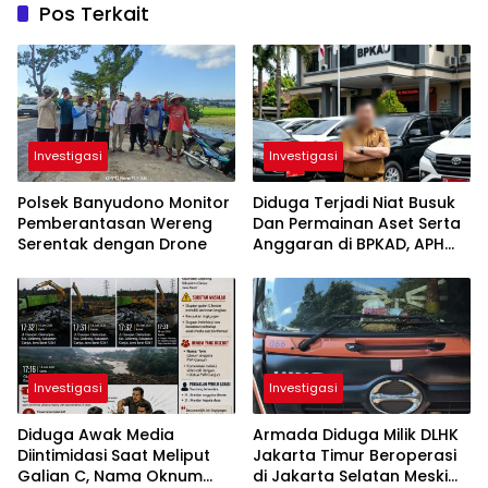
Pos Terkait
Investigasi
Investigasi
Polsek Banyudono Monitor
Diduga Terjadi Niat Busuk
Pemberantasan Wereng
Dan Permainan Aset Serta
Serentak dengan Drone
Anggaran di BPKAD, APH
Dan APIP Diminta Turun
Tangan Segera
Investigasi
Investigasi
Diduga Awak Media
Armada Diduga Milik DLHK
Diintimidasi Saat Meliput
Jakarta Timur Beroperasi
Galian C, Nama Oknum
di Jakarta Selatan Meski