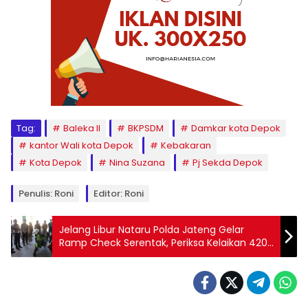
Tag:
Baleka II
BKPSDM
Damkar kota Depok
kantor Wali kota Depok
Kebakaran
Kota Depok
Nina Suzana
Pj Sekda Depok
Penulis: Roni
Editor: Roni
Jelang Libur Nataru Polda Jateng Gelar
Ramp Check Serentak, Periksa Kelaikan 420
Armada Bus