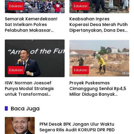
Edukasi
Edukasi
Semarak Kemerdekaan!
Keabsahan Inpres
Sat Intelkam Polres
Koperasi Desa Merah Putih
Pelabuhan Makassar
Dipertanyakan, Dana Desa
Bersama Bajaj Maxim
Disebut Berisiko
Bagikan 250 Bendera
“Digadaikan”
Merah Putih
Edukasi
Edukasi
ISW: Norman Joesoef
Proyek Puskesmas
Punya Modal Strategis
Cimanggung Senilai Rp4,5
untuk Transformasi
Miliar Diduga Banyak
Industri Pertahanan
Penyimpangan, Tidak
Nasional
Sesuai Spek dan Pekerja
Baca Juga
Abaikan K3
PFM Desak BPK Jangan Ulur Waktu
Segera Rilis Audit KORUPSI DPR PBD