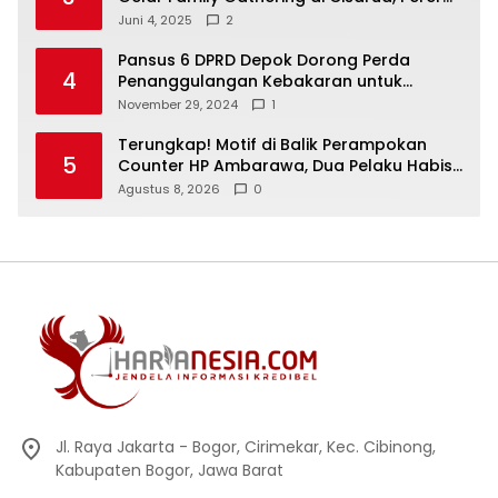
Silaturahmi dan Kekompakan
Juni 4, 2025
2
Pansus 6 DPRD Depok Dorong Perda
4
Penanggulangan Kebakaran untuk
Keselamatan Warga
November 29, 2024
1
Terungkap! Motif di Balik Perampokan
5
Counter HP Ambarawa, Dua Pelaku Habisi
Pemilik Toko dan Bawa puluhan HP
Agustus 8, 2026
0
Jl. Raya Jakarta - Bogor, Cirimekar, Kec. Cibinong,
Kabupaten Bogor, Jawa Barat