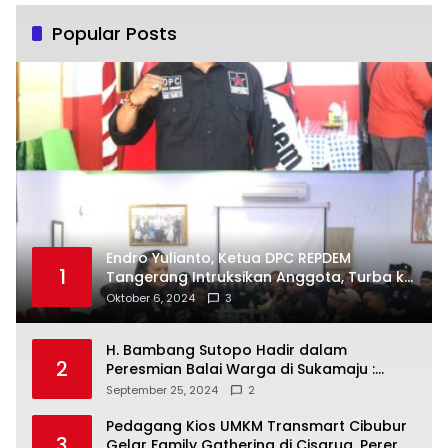
Popular Posts
Endro Yulianto, Ketua DPC REPDEM
1
Tangerang Intruksikan Anggota, Turba ke
Masyarakat Dan Jalani Apa Yang di
Oktober 6, 2024
3
Putuskan RAKERCABSUS
H. Bambang Sutopo Hadir dalam
2
Peresmian Balai Warga di Sukamaju :
Wadah Baru untuk Kolaborasi dan
September 25, 2024
2
Aspirasi Masyarakat
Pedagang Kios UMKM Transmart Cibubur
3
Gelar Family Gathering di Cisarua, Pererat