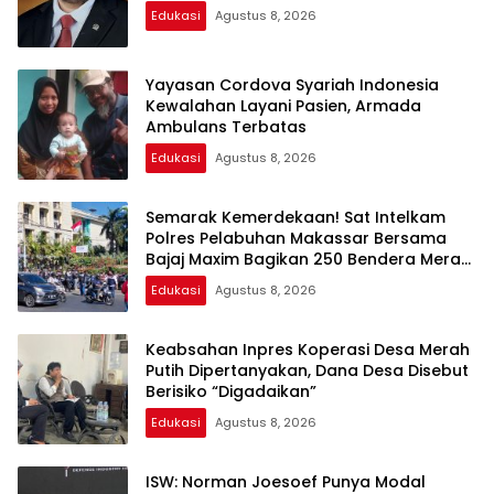
Edukasi
Agustus 8, 2026
Yayasan Cordova Syariah Indonesia
Kewalahan Layani Pasien, Armada
Ambulans Terbatas
Edukasi
Agustus 8, 2026
Semarak Kemerdekaan! Sat Intelkam
Polres Pelabuhan Makassar Bersama
Bajaj Maxim Bagikan 250 Bendera Merah
Putih
Edukasi
Agustus 8, 2026
Keabsahan Inpres Koperasi Desa Merah
Putih Dipertanyakan, Dana Desa Disebut
Berisiko “Digadaikan”
Edukasi
Agustus 8, 2026
ISW: Norman Joesoef Punya Modal