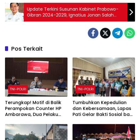
Update Terkini Susunan Kabinet Prabowo-
Gibran 2024-2029, Ignatius Jonan Salah
Satu Diantaranya
Pos Terkait
TNI-POLRI
TNI-POLRI
Terungkap! Motif di Balik
Tumbuhkan Kepedulian
Perampokan Counter HP
dan Kebersamaan, Lapas
Ambarawa, Dua Pelaku
Pati Gelar Bakti Sosial bagi
Habisi Pemilik Toko dan
Keluarga Warga Binaan
Bawa puluhan HP