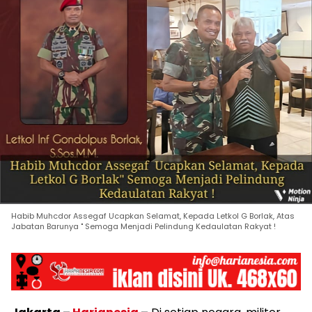
Habib Muhcdor Assegaf Ucapkan Selamat, Kepada Letkol G Borlak, Atas
Jabatan Barunya " Semoga Menjadi Pelindung Kedaulatan Rakyat !