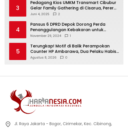
Pedagang Kios UMKM Transmart Cibubur
3
Gelar Family Gathering di Cisarua, Pererat
Silaturahmi dan Kekompakan
Juni 4, 2025
2
Pansus 6 DPRD Depok Dorong Perda
4
Penanggulangan Kebakaran untuk
Keselamatan Warga
November 29, 2024
1
Terungkap! Motif di Balik Perampokan
5
Counter HP Ambarawa, Dua Pelaku Habisi
Pemilik Toko dan Bawa puluhan HP
Agustus 8, 2026
0
Jl. Raya Jakarta - Bogor, Cirimekar, Kec. Cibinong,