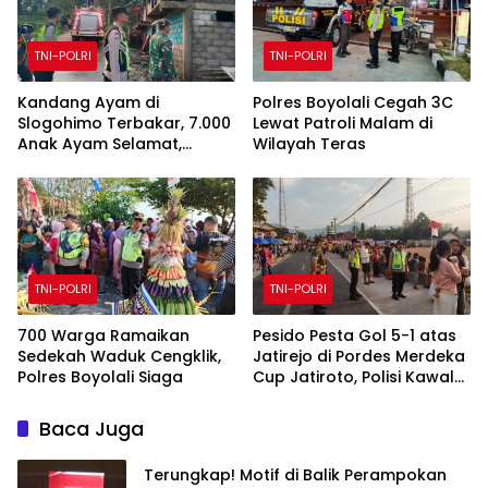
TNI-POLRI
TNI-POLRI
Kandang Ayam di
Polres Boyolali Cegah 3C
Slogohimo Terbakar, 7.000
Lewat Patroli Malam di
Anak Ayam Selamat,
Wilayah Teras
Kerugian Ditaksir Rp700
Juta
TNI-POLRI
TNI-POLRI
700 Warga Ramaikan
Pesido Pesta Gol 5-1 atas
Sedekah Waduk Cengklik,
Jatirejo di Pordes Merdeka
Polres Boyolali Siaga
Cup Jatiroto, Polisi Kawal
Pertandingan hingga Usai
Baca Juga
Terungkap! Motif di Balik Perampokan