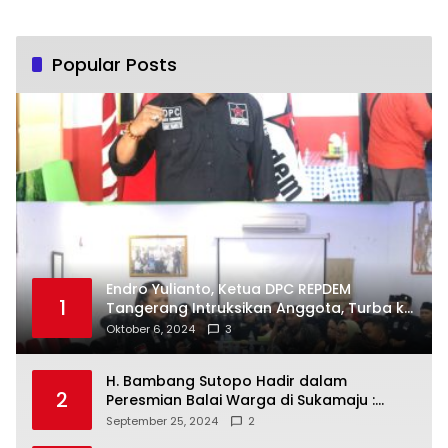
Popular Posts
Endro Yulianto, Ketua DPC REPDEM
1
Tangerang Intruksikan Anggota, Turba ke
Masyarakat Dan Jalani Apa Yang di
Oktober 6, 2024
3
Putuskan RAKERCABSUS
H. Bambang Sutopo Hadir dalam
2
Peresmian Balai Warga di Sukamaju :
Wadah Baru untuk Kolaborasi dan
September 25, 2024
2
Aspirasi Masyarakat