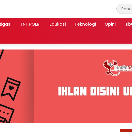
tigasi
TNI-POLRI
Edukasi
Teknologi
Opini
Hib