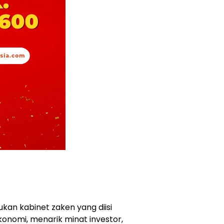
n kabinet zaken yang diisi
onomi, menarik minat investor,