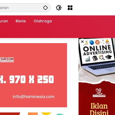
uran
Bisnis
Olahraga
×