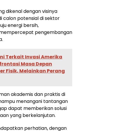
ng dikenal dengan visinya
 calon potensial di sektor
uju energi bersih,
a mempercepat pengembangan
a.
i Terkait Invasi Amerika
onfrontasi Masa Depan
er Fisik, Melainkan Perang
man akademis dan praktis di
i mampu menangani tantangan
ggap dapat memberikan solusi
aan yang berkelanjutan.
ndapatkan perhatian, dengan