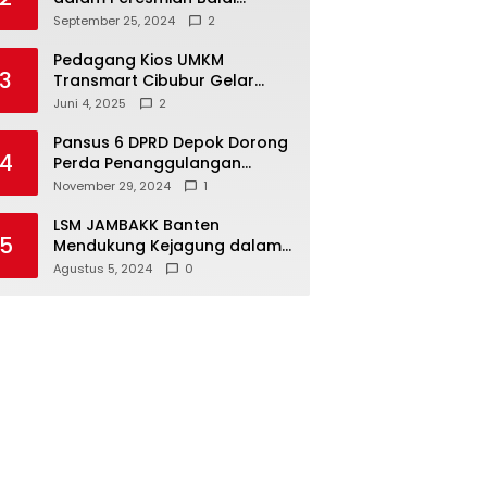
Warga di Sukamaju : Wadah
September 25, 2024
2
Baru untuk Kolaborasi dan
Aspirasi Masyarakat
Pedagang Kios UMKM
3
Transmart Cibubur Gelar
Family Gathering di Cisarua,
Juni 4, 2025
2
Pererat Silaturahmi dan
Kekompakan
Pansus 6 DPRD Depok Dorong
4
Perda Penanggulangan
Kebakaran untuk
November 29, 2024
1
Keselamatan Warga
LSM JAMBAKK Banten
5
Mendukung Kejagung dalam
Investigasi Terhadap
Agustus 5, 2024
0
Walikota Bandar Lampung