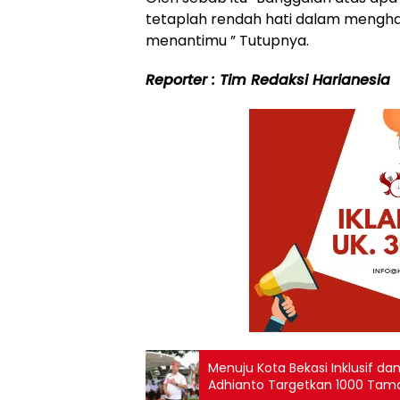
tetaplah rendah hati dalam mengh
menantimu ” Tutupnya.
Reporter : Tim Redaksi Harianesia
Menuju Kota Bekasi Inklusif da
Adhianto Targetkan 1000 Tam