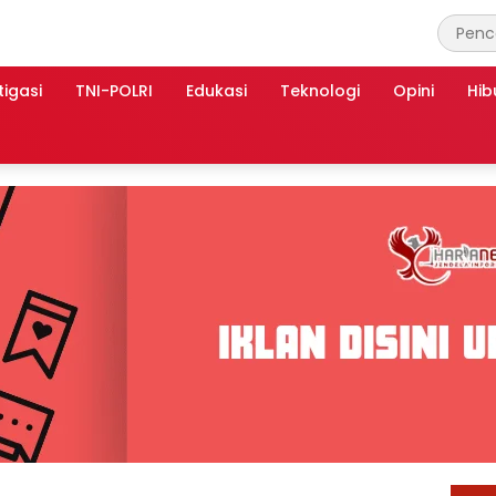
tigasi
TNI-POLRI
Edukasi
Teknologi
Opini
Hib