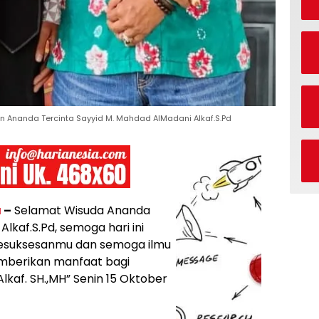
ion Ananda Tercinta Sayyid M. Mahdad AlMadani Alkaf.S.Pd
a
–
Selamat Wisuda Ananda
lkaf.S.Pd, semoga hari ini
kesuksesanmu dan semoga ilmu
mberikan manfaat bagi
lkaf. SH.,MH” Senin 15 Oktober