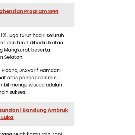
ghentian Program SPPI
1, juga turut hadiri seluruh
 dan turut dihadiri Ikatan
ng Mangkurat beserta
n Selatan.
 Pidana,Dr.Syarif Hamdani
mat atas pencapaianmu!,
mbil menuju wisuda adalah
aih sukses.
asundan 1 Bandung Ambruk
 Luka
yang telah kamu raih, tapi