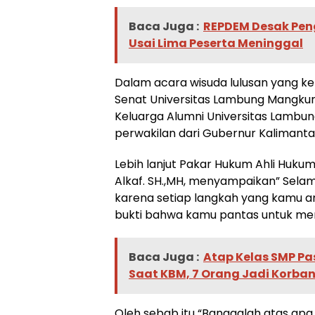
Baca Juga :
REPDEM Desak Pen
Usai Lima Peserta Meninggal
Dalam acara wisuda lulusan yang ke 12
Senat Universitas Lambung Mangkurat
Keluarga Alumni Universitas Lambu
perwakilan dari Gubernur Kalimanta
Lebih lanjut Pakar Hukum Ahli Hukum
Alkaf. SH.,MH, menyampaikan” Sela
karena setiap langkah yang kamu a
bukti bahwa kamu pantas untuk mer
Baca Juga :
Atap Kelas SMP P
Saat KBM, 7 Orang Jadi Korban
Oleh sebab itu “Banggalah atas apa 