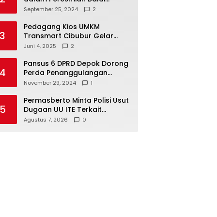
Warga di Sukamaju : Wadah
September 25, 2024
2
Baru untuk Kolaborasi dan
Aspirasi Masyarakat
Pedagang Kios UMKM
3
Transmart Cibubur Gelar
Family Gathering di Cisarua,
Juni 4, 2025
2
Pererat Silaturahmi dan
Kekompakan
Pansus 6 DPRD Depok Dorong
4
Perda Penanggulangan
Kebakaran untuk
November 29, 2024
1
Keselamatan Warga
Permasberto Minta Polisi Usut
5
Dugaan UU ITE Terkait
Polemik Wali Murid SDN Yudha
Agustus 7, 2026
0