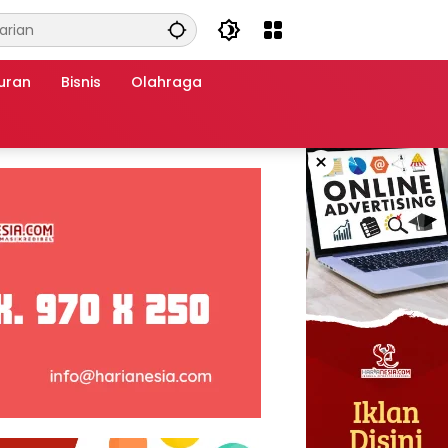
uran
Bisnis
Olahraga
×