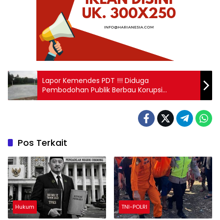
Lapor Kemendes PDT !!! Diduga
Pembodohan Publik Berbau Korupsi
Berjamaah Melibatkan Oknum Pendamping
Desa Dan Kakam
Pos Terkait
Hukum
TNI-POLRI