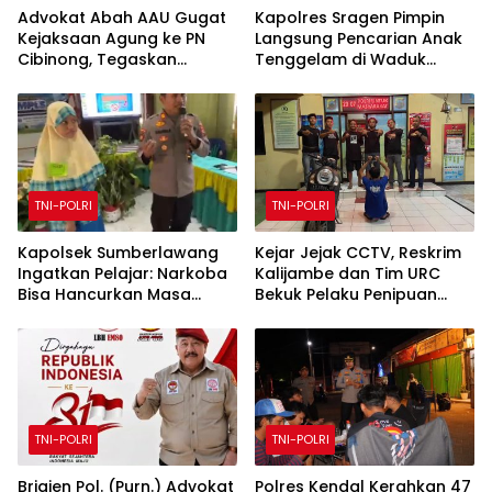
Advokat Abah AAU Gugat
Kapolres Sragen Pimpin
Kejaksaan Agung ke PN
Langsung Pencarian Anak
Cibinong, Tegaskan
Tenggelam di Waduk
Penegakan UU TPKS dan
Kedungombo
Hak Restitusi Korban
TNI-POLRI
TNI-POLRI
Kapolsek Sumberlawang
Kejar Jejak CCTV, Reskrim
Ingatkan Pelajar: Narkoba
Kalijambe dan Tim URC
Bisa Hancurkan Masa
Bekuk Pelaku Penipuan
Depan
Hasil Ranmor hingga ke
Demak
TNI-POLRI
TNI-POLRI
Brigjen Pol. (Purn.) Advokat
Polres Kendal Kerahkan 47