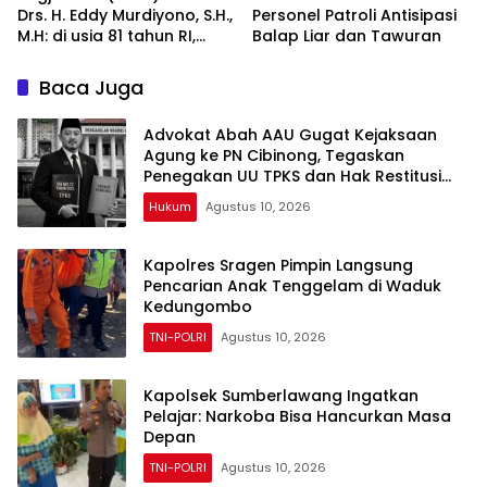
Drs. H. Eddy Murdiyono, S.H.,
Personel Patroli Antisipasi
M.H: di usia 81 tahun RI,
Balap Liar dan Tawuran
tegakkan supremasi
hukum dan keadilan untuk
Baca Juga
seluruh rakyat Indonesia
Advokat Abah AAU Gugat Kejaksaan
Agung ke PN Cibinong, Tegaskan
Penegakan UU TPKS dan Hak Restitusi
Korban
Hukum
Agustus 10, 2026
Kapolres Sragen Pimpin Langsung
Pencarian Anak Tenggelam di Waduk
Kedungombo
TNI-POLRI
Agustus 10, 2026
Kapolsek Sumberlawang Ingatkan
Pelajar: Narkoba Bisa Hancurkan Masa
Depan
TNI-POLRI
Agustus 10, 2026