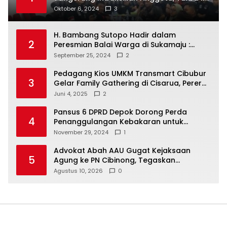
Masyarakat Dan Jalani Apa Yang di
Oktober 6, 2024
3
Putuskan RAKERCABSUS
H. Bambang Sutopo Hadir dalam
2
Peresmian Balai Warga di Sukamaju :
Wadah Baru untuk Kolaborasi dan
September 25, 2024
2
Aspirasi Masyarakat
Pedagang Kios UMKM Transmart Cibubur
3
Gelar Family Gathering di Cisarua, Pererat
Silaturahmi dan Kekompakan
Juni 4, 2025
2
Pansus 6 DPRD Depok Dorong Perda
4
Penanggulangan Kebakaran untuk
Keselamatan Warga
November 29, 2024
1
Advokat Abah AAU Gugat Kejaksaan
5
Agung ke PN Cibinong, Tegaskan
Penegakan UU TPKS dan Hak Restitusi
Agustus 10, 2026
0
Korban