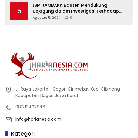
LSM JAMBAKK Banten Mendukung
5
Kejagung dalam Investigasi Terhadap
Walikota Bandar Lampung
Agustus 5, 2024
0
Jl. Raya Jakarta - Bogor, Cirimekar, Kec. Cibinong,
Kabupaten Bogor, Jawa Barat
081210422846
info@harianesia.com
Kategori