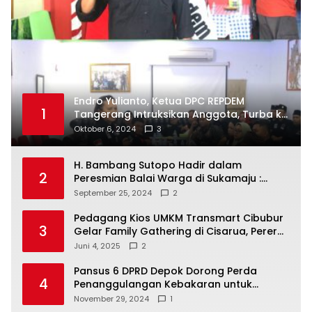
Endro Yulianto, Ketua DPC REPDEM
1
Tangerang Intruksikan Anggota, Turba ke
Masyarakat Dan Jalani Apa Yang di
Oktober 6, 2024
3
Putuskan RAKERCABSUS
H. Bambang Sutopo Hadir dalam
2
Peresmian Balai Warga di Sukamaju :
Wadah Baru untuk Kolaborasi dan
September 25, 2024
2
Aspirasi Masyarakat
Pedagang Kios UMKM Transmart Cibubur
3
Gelar Family Gathering di Cisarua, Pererat
Silaturahmi dan Kekompakan
Juni 4, 2025
2
Pansus 6 DPRD Depok Dorong Perda
4
Penanggulangan Kebakaran untuk
Keselamatan Warga
November 29, 2024
1