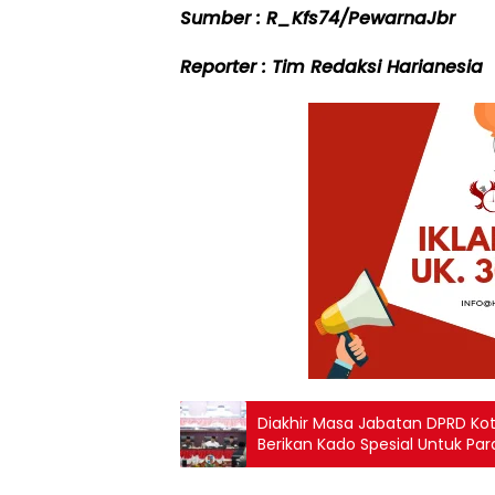
Sumber : R_Kfs74/PewarnaJbr
Reporter : Tim Redaksi Harianesia
Diakhir Masa Jabatan DPRD Kot
Berikan Kado Spesial Untuk Pa