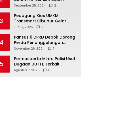
Warga di Sukamaju : Wadah
September 25, 2024
2
Baru untuk Kolaborasi dan
Aspirasi Masyarakat
Pedagang Kios UMKM
3
Transmart Cibubur Gelar
Family Gathering di Cisarua,
Juni 4, 2025
2
Pererat Silaturahmi dan
Kekompakan
Pansus 6 DPRD Depok Dorong
4
Perda Penanggulangan
Kebakaran untuk
November 29, 2024
1
Keselamatan Warga
Permasberto Minta Polisi Usut
5
Dugaan UU ITE Terkait
Polemik Wali Murid SDN Yudha
Agustus 7, 2026
0