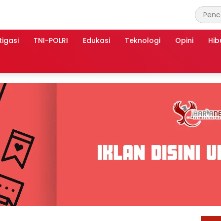
tigasi
TNI-POLRI
Edukasi
Teknologi
Opini
Hib