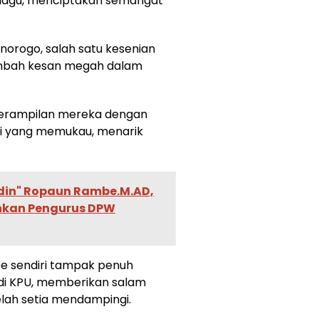
agu, menciptakan semangat
norogo, salah satu kesenian
nambah kesan megah dalam
terampilan mereka dengan
si yang memukau, menarik
in" Ropaun Rambe.M.AD,
uhkan Pengurus DPW
oe sendiri tampak penuh
di KPU, memberikan salam
lah setia mendampingi.