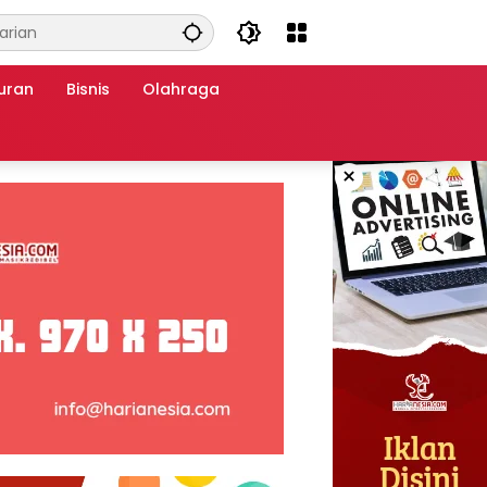
uran
Bisnis
Olahraga
×