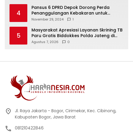
Pansus 6 DPRD Depok Dorong Perda
4
Penanggulangan Kebakaran untuk
Keselamatan Warga
November 29, 2024
1
Masyarakat Apresiasi Layanan Skrining TB
5
Paru Gratis Biddokkes Polda Jateng di
Bakti Indonesia IV Sam Poo Kong
Agustus 7, 2026
0
Jl. Raya Jakarta - Bogor, Cirimekar, Kec. Cibinong,
Kabupaten Bogor, Jawa Barat
081210422846