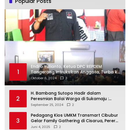
Popular Posts
Endro Yulianto, Ketua DPC REPDEM
1
Tangerang Intruksikan Anggota, Turba ke
Masyarakat Dan Jalani Apa Yang di
Oktober 6, 2024
3
Putuskan RAKERCABSUS
H. Bambang Sutopo Hadir dalam
2
Peresmian Balai Warga di Sukamaju :
Wadah Baru untuk Kolaborasi dan
September 25, 2024
2
Aspirasi Masyarakat
Pedagang Kios UMKM Transmart Cibubur
3
Gelar Family Gathering di Cisarua, Pererat
Silaturahmi dan Kekompakan
Juni 4, 2025
2