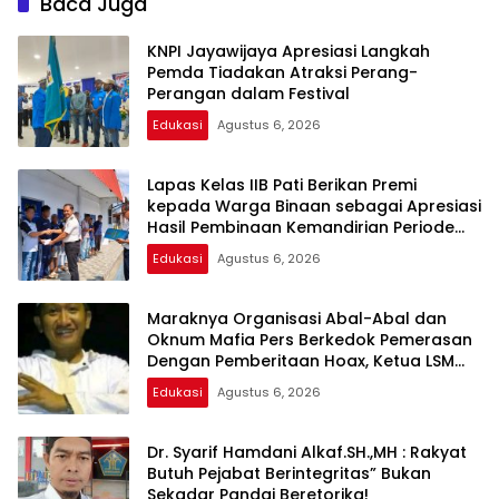
Baca Juga
hukum )
KNPI Jayawijaya Apresiasi Langkah
Pemda Tiadakan Atraksi Perang-
Perangan dalam Festival
Edukasi
Agustus 6, 2026
Lapas Kelas IIB Pati Berikan Premi
kepada Warga Binaan sebagai Apresiasi
Hasil Pembinaan Kemandirian Periode
Juli 2026
Edukasi
Agustus 6, 2026
Maraknya Organisasi Abal-Abal dan
Oknum Mafia Pers Berkedok Pemerasan
Dengan Pemberitaan Hoax, Ketua LSM
Forum Rakyat Bersatu Minta Aparat
Edukasi
Agustus 6, 2026
Bertindak
Dr. Syarif Hamdani Alkaf.SH.,MH : Rakyat
Butuh Pejabat Berintegritas” Bukan
Sekadar Pandai Beretorika!