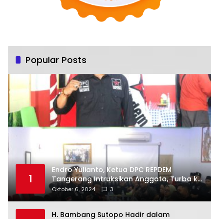
Popular Posts
Endro Yulianto, Ketua DPC REPDEM
1
Tangerang Intruksikan Anggota, Turba ke
Masyarakat Dan Jalani Apa Yang di
Oktober 6, 2024
3
Putuskan RAKERCABSUS
H. Bambang Sutopo Hadir dalam