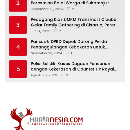
2
Peresmian Balai Warga di Sukamaju :
Wadah Baru untuk Kolaborasi dan
September 25, 2024
2
Aspirasi Masyarakat
Pedagang Kios UMKM Transmart Cibubur
3
Gelar Family Gathering di Cisarua, Pererat
Silaturahmi dan Kekompakan
Juni 4, 2025
2
Pansus 6 DPRD Depok Dorong Perda
4
Penanggulangan Kebakaran untuk
Keselamatan Warga
November 29, 2024
1
Polisi Selidiki Kasus Dugaan Pencurian
5
dengan Kekerasan di Counter HP Royal
Phone Ambarawa.
Agustus 7, 2026
0