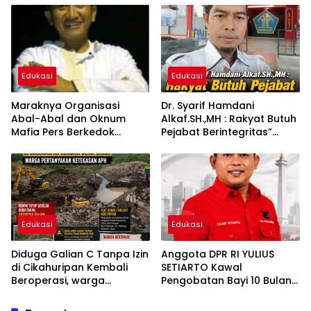
Kemandirian Periode Juli
2026
Edukasi
Edukasi
Maraknya Organisasi
Dr. Syarif Hamdani
Abal-Abal dan Oknum
Alkaf.SH.,MH : Rakyat Butuh
Mafia Pers Berkedok
Pejabat Berintegritas”
Pemerasan Dengan
Bukan Sekadar Pandai
Pemberitaan Hoax, Ketua
Beretorika!
LSM Forum Rakyat Bersatu
Minta Aparat Bertindak
Edukasi
Edukasi
Diduga Galian C Tanpa Izin
Anggota DPR RI YULIUS
di Cikahuripan Kembali
SETIARTO Kawal
Beroperasi, warga
Pengobatan Bayi 10 Bulan
pertanyakan ketegasan
Penderita Penyakit Jantung
APH ( aparatur penegak
Bawaan di RS Harapan Kita