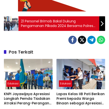
21 Personel Brimob Bakal Dukung
Pengamanan Pilkada 2024 Bersama Polres
Sragen
Pos Terkait
Edukasi
Edukasi
KNPI Jayawijaya Apresiasi
Lapas Kelas IIB Pati Berikan
Langkah Pemda Tiadakan
Premi kepada Warga
Atraksi Perang-Perangan
Binaan sebagai Apresiasi
dalam Festival
Hasil Pembinaan