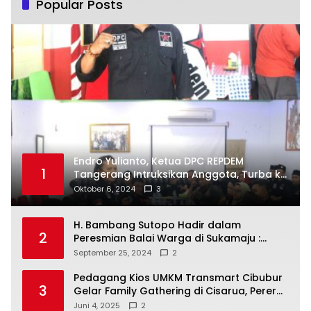
Popular Posts
Endro Yulianto, Ketua DPC REPDEM
1
Tangerang Intruksikan Anggota, Turba ke
Masyarakat Dan Jalani Apa Yang di
Oktober 6, 2024
3
Putuskan RAKERCABSUS
H. Bambang Sutopo Hadir dalam
2
Peresmian Balai Warga di Sukamaju :
Wadah Baru untuk Kolaborasi dan
September 25, 2024
2
Aspirasi Masyarakat
Pedagang Kios UMKM Transmart Cibubur
3
Gelar Family Gathering di Cisarua, Pererat
Silaturahmi dan Kekompakan
Juni 4, 2025
2