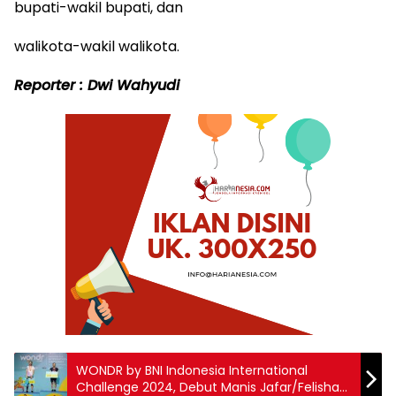
bupati-wakil bupati, dan
walikota-wakil walikota.
Reporter : Dwi Wahyudi
WONDR by BNI Indonesia International
Challenge 2024, Debut Manis Jafar/Felisha