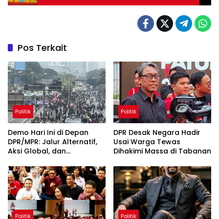
Berbuah Gelar Juara
Pos Terkait
Politik
Politik
Demo Hari Ini di Depan
DPR Desak Negara Hadir
DPR/MPR: Jalur Alternatif,
Usai Warga Tewas
Aksi Global, dan
Dihakimi Massa di Tabanan
Pergerakan Pasar Saham 5
Agustus 2026
Politik
Politik