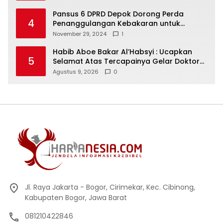
Pansus 6 DPRD Depok Dorong Perda
4
Penanggulangan Kebakaran untuk
Keselamatan Warga
November 29, 2024
1
Habib Aboe Bakar Al’Habsyi : Ucapkan
5
Selamat Atas Tercapainya Gelar Doktor
IPDA Dr. Rifky Al’Idrus
Agustus 9, 2026
0
Jl. Raya Jakarta - Bogor, Cirimekar, Kec. Cibinong,
Kabupaten Bogor, Jawa Barat
081210422846