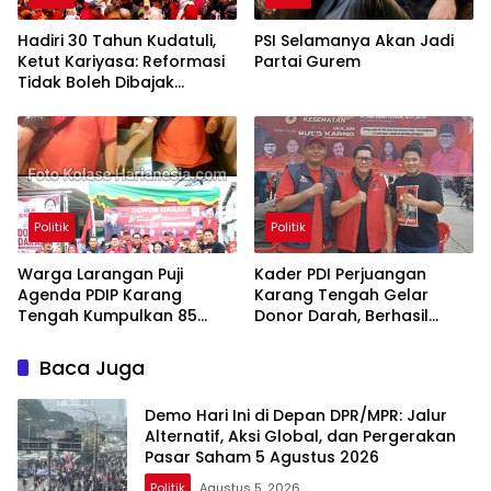
Hadiri 30 Tahun Kudatuli,
PSI Selamanya Akan Jadi
Ketut Kariyasa: Reformasi
Partai Gurem
Tidak Boleh Dibajak
Oligarki
Politik
Politik
Warga Larangan Puji
Kader PDI Perjuangan
Agenda PDIP Karang
Karang Tengah Gelar
Tengah Kumpulkan 85
Donor Darah, Berhasil
Kantong Darah
Himpun 85 Kantong Darah
Baca Juga
Demo Hari Ini di Depan DPR/MPR: Jalur
Alternatif, Aksi Global, dan Pergerakan
Pasar Saham 5 Agustus 2026
Politik
Agustus 5, 2026