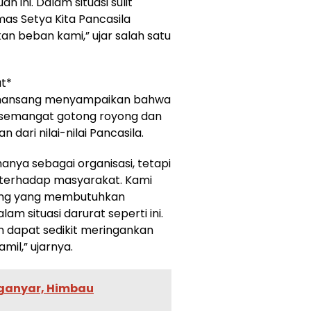
 ini. Dalam situasi sulit
mas Setya Kita Pancasila
 beban kami,” ujar salah satu
t*
umansang menyampaikan bahwa
i semangat gotong royong dan
 dari nilai-nilai Pancasila.
hanya sebagai organisasi, tetapi
i terhadap masyarakat. Kami
rang yang membutuhkan
 situasi darurat seperti ini.
 dapat sedikit meringankan
mil,” ujarnya.
ganyar, Himbau