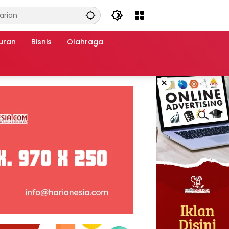
uran
Bisnis
Olahraga
×