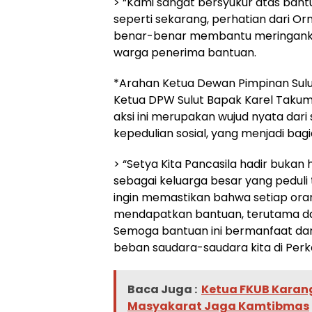
> “Kami sangat bersyukur atas bantuan
seperti sekarang, perhatian dari Or
benar-benar membantu meringankan
warga penerima bantuan.
*Arahan Ketua Dewan Pimpinan Sulu
Ketua DPW Sulut Bapak Karel Tak
aksi ini merupakan wujud nyata dar
kepedulian sosial, yang menjadi bagian
> “Setya Kita Pancasila hadir bukan 
sebagai keluarga besar yang pedul
ingin memastikan bahwa setiap o
mendapatkan bantuan, terutama dalam
Semoga bantuan ini bermanfaat dan
beban saudara-saudara kita di Perka
Baca Juga :
Ketua FKUB Karan
Masyakarat Jaga Kamtibmas