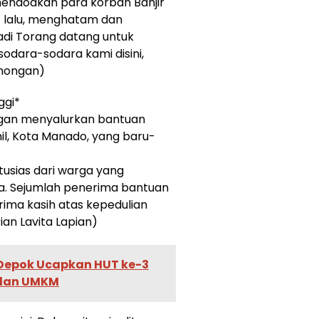
mendoakan para korban Banjir
at lalu, menghatam dan
adi Torang datang untuk
odara-sodara kami disini,
omongan)
ggi*
engan menyalurkan bantuan
l, Kota Manado, yang baru-
usias dari warga yang
a. Sejumlah penerima bantuan
ima kasih atas kepedulian
ian Lavita Lapian)
Depok Ucapkan HUT ke-3
 dan UMKM