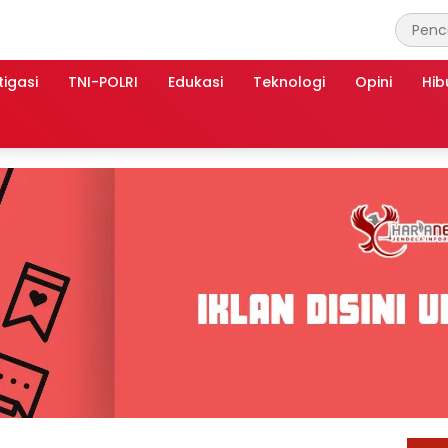
tigasi
TNI-POLRI
Edukasi
Teknologi
Opini
Hib