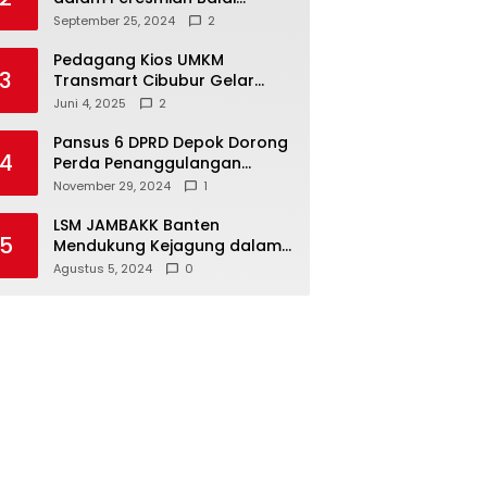
Warga di Sukamaju : Wadah
September 25, 2024
2
Baru untuk Kolaborasi dan
Aspirasi Masyarakat
Pedagang Kios UMKM
3
Transmart Cibubur Gelar
Family Gathering di Cisarua,
Juni 4, 2025
2
Pererat Silaturahmi dan
Kekompakan
Pansus 6 DPRD Depok Dorong
4
Perda Penanggulangan
Kebakaran untuk
November 29, 2024
1
Keselamatan Warga
LSM JAMBAKK Banten
5
Mendukung Kejagung dalam
Investigasi Terhadap
Agustus 5, 2024
0
Walikota Bandar Lampung