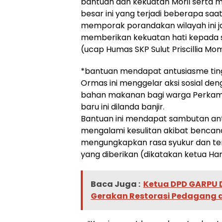
bantuan dan kekuatan Moril serta 
besar ini yang terjadi beberapa sa
memporak porandakan wilayah ini j
memberikan kekuatan hati kepada s
(ucap Humas SKP Sulut Priscillia M
*bantuan mendapat antusiasme tin
Ormas ini menggelar aksi sosial d
bahan makanan bagi warga Perkami
baru ini dilanda banjir.
Bantuan ini mendapat sambutan ant
mengalami kesulitan akibat bencan
mengungkapkan rasa syukur dan ter
yang diberikan (dikatakan ketua Har
Baca Juga :
Ketua DPD GARPU 
Gerakan Restorasi Pedagang