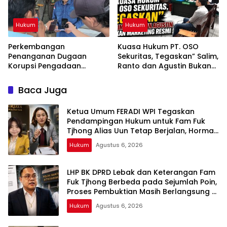
Hukum
Hukum
Perkembangan
Kuasa Hukum PT. OSO
Penanganan Dugaan
Sekuritas, Tegaskan” Salim,
Korupsi Pengadaan
Ranto dan Agustin Bukan
Antena Siaran Luar Negeri
Marketing Resmi
LPP RRI, Kejari Depok
Baca Juga
Tetapkan Satu Tersangka
Baru
Ketua Umum FERADI WPI Tegaskan
Pendampingan Hukum untuk Fam Fuk
Tjhong Alias Uun Tetap Berjalan, Hormati
Proses Penyidikan dan Hasil Pemeriksaan
Hukum
Agustus 6, 2026
BK
LHP BK DPRD Lebak dan Keterangan Fam
Fuk Tjhong Berbeda pada Sejumlah Poin,
Proses Pembuktian Masih Berlangsung di
Polda Banten ujar Revan FERADI WPI
Hukum
Agustus 6, 2026