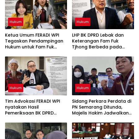
Hukum
Hukum
Ketua Umum FERADI WPI
LHP BK DPRD Lebak dan
Tegaskan Pendampingan
Keterangan Fam Fuk
Hukum untuk Fam Fuk
Tjhong Berbeda pada
Tjhong Alias Uun Tetap
Sejumlah Poin, Proses
Berjalan, Hormati Proses
Pembuktian Masih
Penyidikan dan Hasil
Berlangsung di Polda
Pemeriksaan BK
Banten ujar Revan FERADI
WPI
Hukum
Hukum
Tim Advokasi FERADI WPI
Sidang Perkara Perdata di
nyatakan Hasil
PN Semarang Ditunda,
Pemeriksaan BK DPRD
Majelis Hakim Jadwalkan
Lebak Tidak Menghentikan
Pemanggilan Kembali
Penyidikan Perkara Fam
Tergugat
Fuk Tjhong alias Eyang Uun