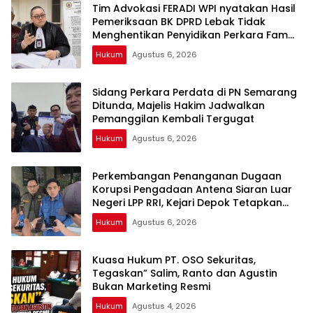
Tim Advokasi FERADI WPI nyatakan Hasil
Pemeriksaan BK DPRD Lebak Tidak
Menghentikan Penyidikan Perkara Fam
Fuk Tjhong alias Eyang Uun
Hukum
Agustus 6, 2026
Sidang Perkara Perdata di PN Semarang
Ditunda, Majelis Hakim Jadwalkan
Pemanggilan Kembali Tergugat
Hukum
Agustus 6, 2026
Perkembangan Penanganan Dugaan
Korupsi Pengadaan Antena Siaran Luar
Negeri LPP RRI, Kejari Depok Tetapkan
Satu Tersangka Baru
Hukum
Agustus 6, 2026
Kuasa Hukum PT. OSO Sekuritas,
Tegaskan” Salim, Ranto dan Agustin
Bukan Marketing Resmi
Hukum
Agustus 4, 2026