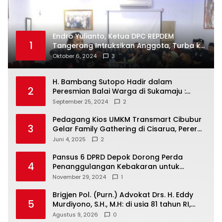
Endro Yulianto, Ketua DPC REPDEM
1
Tangerang Intruksikan Anggota, Turba ke
Masyarakat Dan Jalani Apa Yang di
Oktober 6, 2024
3
Putuskan RAKERCABSUS
H. Bambang Sutopo Hadir dalam
2
Peresmian Balai Warga di Sukamaju :
Wadah Baru untuk Kolaborasi dan
September 25, 2024
2
Aspirasi Masyarakat
Pedagang Kios UMKM Transmart Cibubur
3
Gelar Family Gathering di Cisarua, Pererat
Silaturahmi dan Kekompakan
Juni 4, 2025
2
Pansus 6 DPRD Depok Dorong Perda
4
Penanggulangan Kebakaran untuk
Keselamatan Warga
November 29, 2024
1
Brigjen Pol. (Purn.) Advokat Drs. H. Eddy
5
Murdiyono, S.H., M.H: di usia 81 tahun RI,
tegakkan supremasi hukum dan keadilan
Agustus 9, 2026
0