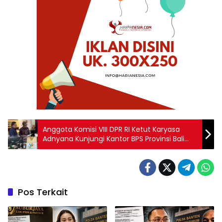
Anggota Komisi VIII DPR RI Ketut Karyasa
Adnyana Kunjungi Kantor BPS Provinsi Bali
Guna Penguatan Sistem RUU Statistik
Pos Terkait