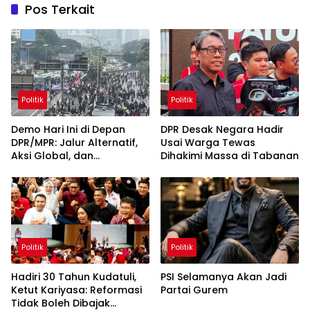
Pos Terkait
Politik
Politik
Demo Hari Ini di Depan
DPR Desak Negara Hadir
DPR/MPR: Jalur Alternatif,
Usai Warga Tewas
Aksi Global, dan
Dihakimi Massa di Tabanan
Pergerakan Pasar Saham 5
Agustus 2026
Politik
Politik
Hadiri 30 Tahun Kudatuli,
PSI Selamanya Akan Jadi
Ketut Kariyasa: Reformasi
Partai Gurem
Tidak Boleh Dibajak