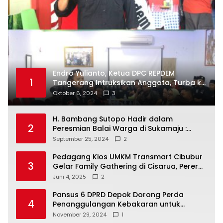
Endro Yulianto, Ketua DPC REPDEM
1
Tangerang Intruksikan Anggota, Turba ke
Masyarakat Dan Jalani Apa Yang di
Oktober 6, 2024
3
Putuskan RAKERCABSUS
H. Bambang Sutopo Hadir dalam
2
Peresmian Balai Warga di Sukamaju :
Wadah Baru untuk Kolaborasi dan
September 25, 2024
2
Aspirasi Masyarakat
Pedagang Kios UMKM Transmart Cibubur
3
Gelar Family Gathering di Cisarua, Pererat
Silaturahmi dan Kekompakan
Juni 4, 2025
2
Pansus 6 DPRD Depok Dorong Perda
4
Penanggulangan Kebakaran untuk
Keselamatan Warga
November 29, 2024
1