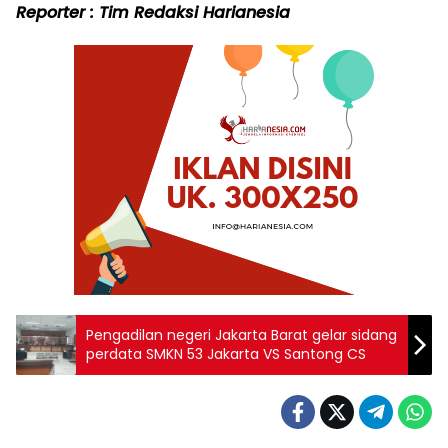
Reporter : Tim Redaksi Harianesia
Pengadilan negeri Jakarta Barat gelar sidang
perdata SMKN 53 Jakarta VS Santong CS