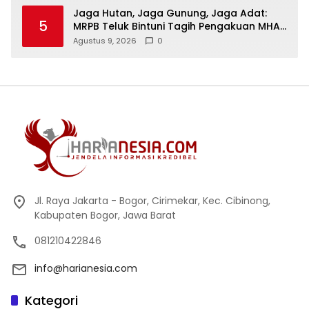
Jaga Hutan, Jaga Gunung, Jaga Adat:
5
MRPB Teluk Bintuni Tagih Pengakuan MHA
Esnam dan Isbained
Agustus 9, 2026
0
Jl. Raya Jakarta - Bogor, Cirimekar, Kec. Cibinong,
Kabupaten Bogor, Jawa Barat
081210422846
info@harianesia.com
Kategori