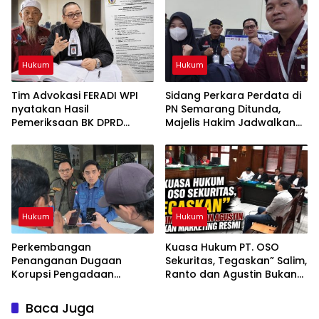
Penyidikan dan Hasil
Berlangsung di Polda
Pemeriksaan BK
Banten ujar Revan FERADI
WPI
Hukum
Hukum
Tim Advokasi FERADI WPI
Sidang Perkara Perdata di
nyatakan Hasil
PN Semarang Ditunda,
Pemeriksaan BK DPRD
Majelis Hakim Jadwalkan
Lebak Tidak Menghentikan
Pemanggilan Kembali
Penyidikan Perkara Fam
Tergugat
Fuk Tjhong alias Eyang Uun
Hukum
Hukum
Perkembangan
Kuasa Hukum PT. OSO
Penanganan Dugaan
Sekuritas, Tegaskan” Salim,
Korupsi Pengadaan
Ranto dan Agustin Bukan
Antena Siaran Luar Negeri
Marketing Resmi
LPP RRI, Kejari Depok
Baca Juga
Tetapkan Satu Tersangka