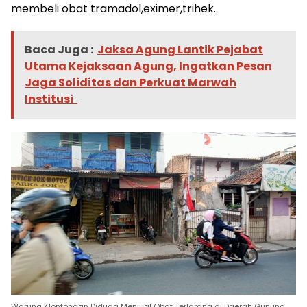
membeli obat tramadol,eximer,trihek.
Baca Juga :
Jaksa Agung Lantik Pejabat
Utama Kejaksaan Agung, Ingatkan Pesan
Jaga Soliditas dan Perkuat Marwah
Institusi
Warung Klontongan Diduga Menjual Obat Terlarang di Daerah Gunung