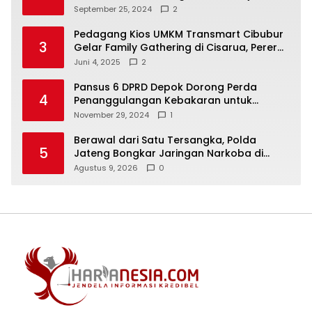
Wadah Baru untuk Kolaborasi dan
September 25, 2024
2
Aspirasi Masyarakat
Pedagang Kios UMKM Transmart Cibubur
3
Gelar Family Gathering di Cisarua, Pererat
Silaturahmi dan Kekompakan
Juni 4, 2025
2
Pansus 6 DPRD Depok Dorong Perda
4
Penanggulangan Kebakaran untuk
Keselamatan Warga
November 29, 2024
1
Berawal dari Satu Tersangka, Polda
5
Jateng Bongkar Jaringan Narkoba di
Temanggung dan Sita 18,59 Gram Sabu
Agustus 9, 2026
0