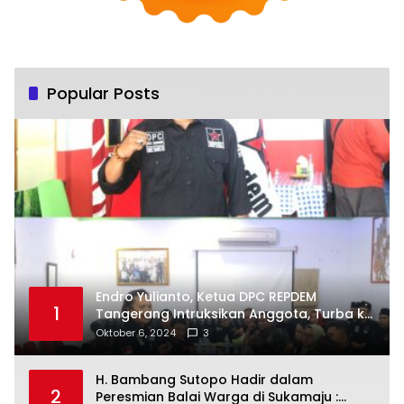
Popular Posts
Endro Yulianto, Ketua DPC REPDEM
1
Tangerang Intruksikan Anggota, Turba ke
Masyarakat Dan Jalani Apa Yang di
Oktober 6, 2024
3
Putuskan RAKERCABSUS
H. Bambang Sutopo Hadir dalam
2
Peresmian Balai Warga di Sukamaju :