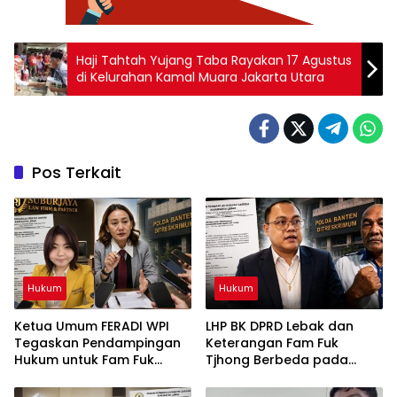
Haji Tahtah Yujang Taba Rayakan 17 Agustus
di Kelurahan Kamal Muara Jakarta Utara
Pos Terkait
Hukum
Hukum
Ketua Umum FERADI WPI
LHP BK DPRD Lebak dan
Tegaskan Pendampingan
Keterangan Fam Fuk
Hukum untuk Fam Fuk
Tjhong Berbeda pada
Tjhong Alias Uun Tetap
Sejumlah Poin, Proses
Berjalan, Hormati Proses
Pembuktian Masih