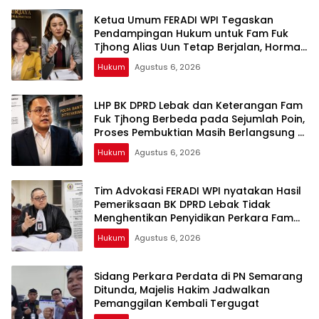
Baru
Ketua Umum FERADI WPI Tegaskan
Pendampingan Hukum untuk Fam Fuk
Tjhong Alias Uun Tetap Berjalan, Hormati
Proses Penyidikan dan Hasil Pemeriksaan
Hukum
Agustus 6, 2026
BK
LHP BK DPRD Lebak dan Keterangan Fam
Fuk Tjhong Berbeda pada Sejumlah Poin,
Proses Pembuktian Masih Berlangsung di
Polda Banten ujar Revan FERADI WPI
Hukum
Agustus 6, 2026
Tim Advokasi FERADI WPI nyatakan Hasil
Pemeriksaan BK DPRD Lebak Tidak
Menghentikan Penyidikan Perkara Fam
Fuk Tjhong alias Eyang Uun
Hukum
Agustus 6, 2026
Sidang Perkara Perdata di PN Semarang
Ditunda, Majelis Hakim Jadwalkan
Pemanggilan Kembali Tergugat