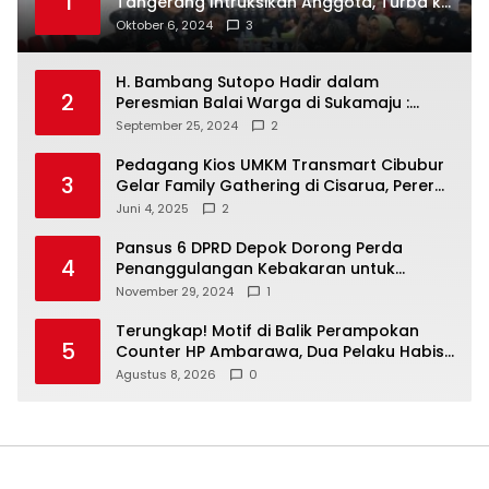
1
Tangerang Intruksikan Anggota, Turba ke
Masyarakat Dan Jalani Apa Yang di
Oktober 6, 2024
3
Putuskan RAKERCABSUS
H. Bambang Sutopo Hadir dalam
2
Peresmian Balai Warga di Sukamaju :
Wadah Baru untuk Kolaborasi dan
September 25, 2024
2
Aspirasi Masyarakat
Pedagang Kios UMKM Transmart Cibubur
3
Gelar Family Gathering di Cisarua, Pererat
Silaturahmi dan Kekompakan
Juni 4, 2025
2
Pansus 6 DPRD Depok Dorong Perda
4
Penanggulangan Kebakaran untuk
Keselamatan Warga
November 29, 2024
1
Terungkap! Motif di Balik Perampokan
5
Counter HP Ambarawa, Dua Pelaku Habisi
Pemilik Toko dan Bawa puluhan HP
Agustus 8, 2026
0