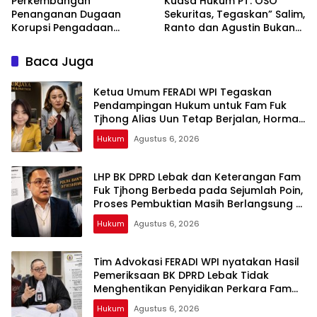
Perkembangan
Kuasa Hukum PT. OSO
Penanganan Dugaan
Sekuritas, Tegaskan” Salim,
Korupsi Pengadaan
Ranto dan Agustin Bukan
Antena Siaran Luar Negeri
Marketing Resmi
LPP RRI, Kejari Depok
Baca Juga
Tetapkan Satu Tersangka
Baru
Ketua Umum FERADI WPI Tegaskan
Pendampingan Hukum untuk Fam Fuk
Tjhong Alias Uun Tetap Berjalan, Hormati
Proses Penyidikan dan Hasil Pemeriksaan
Hukum
Agustus 6, 2026
BK
LHP BK DPRD Lebak dan Keterangan Fam
Fuk Tjhong Berbeda pada Sejumlah Poin,
Proses Pembuktian Masih Berlangsung di
Polda Banten ujar Revan FERADI WPI
Hukum
Agustus 6, 2026
Tim Advokasi FERADI WPI nyatakan Hasil
Pemeriksaan BK DPRD Lebak Tidak
Menghentikan Penyidikan Perkara Fam
Fuk Tjhong alias Eyang Uun
Hukum
Agustus 6, 2026