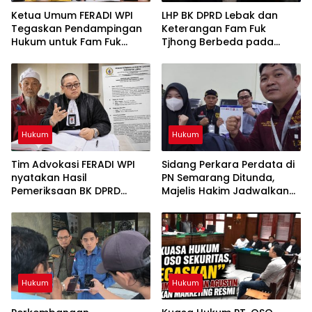
Ketua Umum FERADI WPI
LHP BK DPRD Lebak dan
Tegaskan Pendampingan
Keterangan Fam Fuk
Hukum untuk Fam Fuk
Tjhong Berbeda pada
Tjhong Alias Uun Tetap
Sejumlah Poin, Proses
Berjalan, Hormati Proses
Pembuktian Masih
Penyidikan dan Hasil
Berlangsung di Polda
Pemeriksaan BK
Banten ujar Revan FERADI
WPI
Hukum
Hukum
Tim Advokasi FERADI WPI
Sidang Perkara Perdata di
nyatakan Hasil
PN Semarang Ditunda,
Pemeriksaan BK DPRD
Majelis Hakim Jadwalkan
Lebak Tidak Menghentikan
Pemanggilan Kembali
Penyidikan Perkara Fam
Tergugat
Fuk Tjhong alias Eyang Uun
Hukum
Hukum