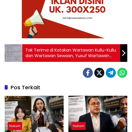
Tak Terima di Katakan Wartawan Kullu-Kullu
dan Wartawan Sewaan, Yusuf Wartawan
Kumbanews di Lapor Polisi
Pos Terkait
Hukum
Hukum