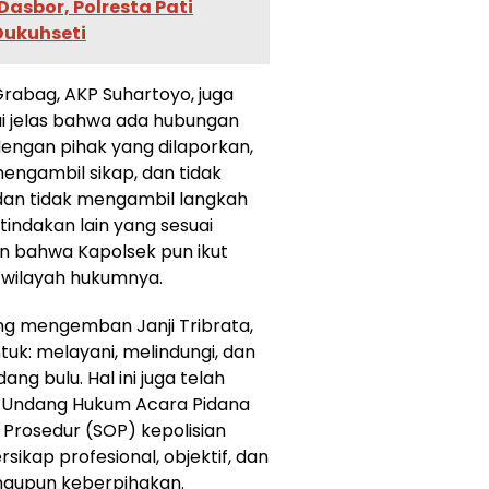
 Dasbor, Polresta Pati
Dukuhseti
Grabag, AKP Suhartoyo, juga
ui jelas bahwa ada hubungan
engan pihak yang dilaporkan,
g mengambil sikap, dan tidak
 dan tidak mengambil langkah
indakan lain yang sesuai
n bahwa Kapolsek pun ikut
i wilayah hukumnya.
ang mengemban Janji Tribrata,
ntuk: melayani, melindungi, dan
 bulu. Hal ini juga telah
-Undang Hukum Acara Pidana
 Prosedur (SOP) kepolisian
ikap profesional, objektif, dan
 maupun keberpihakan.