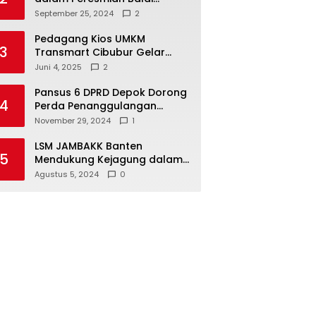
Warga di Sukamaju : Wadah
September 25, 2024
2
Baru untuk Kolaborasi dan
Aspirasi Masyarakat
Pedagang Kios UMKM
3
Transmart Cibubur Gelar
Family Gathering di Cisarua,
Juni 4, 2025
2
Pererat Silaturahmi dan
Kekompakan
Pansus 6 DPRD Depok Dorong
4
Perda Penanggulangan
Kebakaran untuk
November 29, 2024
1
Keselamatan Warga
LSM JAMBAKK Banten
5
Mendukung Kejagung dalam
Investigasi Terhadap
Agustus 5, 2024
0
Walikota Bandar Lampung