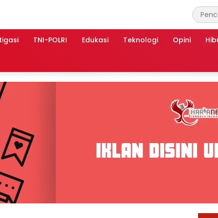
tigasi
TNI-POLRI
Edukasi
Teknologi
Opini
Hib