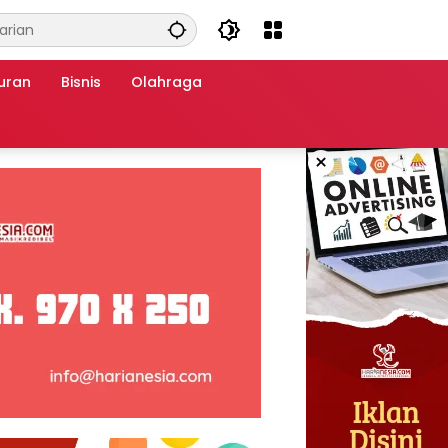
uran
Bisnis
Olahraga
×