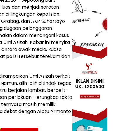
ei 2026 – Sepotong bukti
luas dan menjadi sorotan
di lingkungan kepolisian.
k Grabag, dan AKP Suhartoyo
ing dugaan pelanggaran
onalan dalam menangani kasus
mi Azizah. Kabar ini menyita
n antara awak media, kuasa
t polisi tersebut terekam dan
 disampaikan Umi Azizah terkait
amun, alih-alih ditindak tegas
tru berjalan lambat, berbelit-
daan perlakuan. Terungkap fakta
 ternyata masih memiliki
a dekat dengan Aiptu Armanto