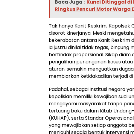
Baca Juga :
Kunci Ditinggal di
Ringkus Pencuri Motor Warga 
Tak hanya Kanit Reskrim, Kapolsek 
disorot kinerjanya. Meski mengetah
kekerabatan antara Kanit Reskrim d
ia justru dinilai tidak tegas, bingun
bertindak proporsional. Sikap diam
pengalihan penanganan kasus atau t
aturan, semakin menguatkan dugaa
membiarkan ketidakadilan terjadi d
Padahal, sebagai institusi negara y
kepolisian memiliki kewajiban suci u
mengayomi masyarakat tanpa pandang
tertuang baku dalam Kitab Undang
(KUHAP), serta Standar Operasional
yang mewajibkan setiap anggota bers
menjauhi segala bentuk intervensi