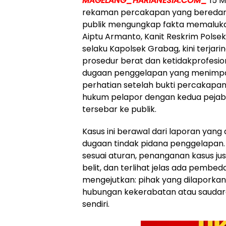
MAGELANG_HARIANESIA.COM_
15 M
rekaman percakapan yang beredar 
publik mengungkap fakta memalukan 
Aiptu Armanto, Kanit Reskrim Polse
selaku Kapolsek Grabag, kini terjar
prosedur berat dan ketidakprofesi
dugaan penggelapan yang menimpa U
perhatian setelah bukti percakapa
hukum pelapor dengan kedua pejaba
tersebar ke publik.
Kasus ini berawal dari laporan yang
dugaan tindak pidana penggelapan. N
sesuai aturan, penanganan kasus jus
belit, dan terlihat jelas ada pembe
mengejutkan: pihak yang dilaporkan
hubungan kekerabatan atau saudar
sendiri.