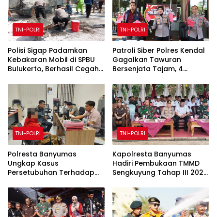
TNI-POLRI
TNI-POLRI
Polisi Sigap Padamkan
Patroli Siber Polres Kendal
Kebakaran Mobil di SPBU
Gagalkan Tawuran
Bulukerto, Berhasil Cegah
Bersenjata Tajam, 4
Api Meluas
Pemuda Diamankan
TNI-POLRI
TNI-POLRI
Polresta Banyumas
Kapolresta Banyumas
Ungkap Kasus
Hadiri Pembukaan TMMD
Persetubuhan Terhadap
Sengkuyung Tahap III 2026
Anak, Seorang Lansia
Di Desa Cirahab
Ditangkap