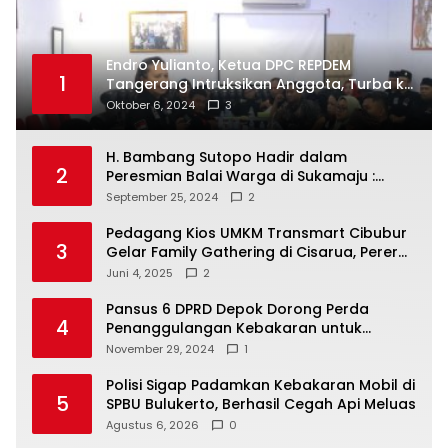
Endro Yulianto, Ketua DPC REPDEM
1
Tangerang Intruksikan Anggota, Turba ke
Masyarakat Dan Jalani Apa Yang di
Oktober 6, 2024
3
Putuskan RAKERCABSUS
H. Bambang Sutopo Hadir dalam
2
Peresmian Balai Warga di Sukamaju :
Wadah Baru untuk Kolaborasi dan
September 25, 2024
2
Aspirasi Masyarakat
Pedagang Kios UMKM Transmart Cibubur
3
Gelar Family Gathering di Cisarua, Pererat
Silaturahmi dan Kekompakan
Juni 4, 2025
2
Pansus 6 DPRD Depok Dorong Perda
4
Penanggulangan Kebakaran untuk
Keselamatan Warga
November 29, 2024
1
Polisi Sigap Padamkan Kebakaran Mobil di
5
SPBU Bulukerto, Berhasil Cegah Api Meluas
Agustus 6, 2026
0