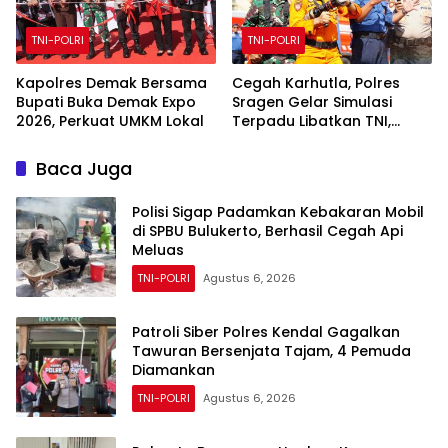
TNI-POLRI
TNI-POLRI
Kapolres Demak Bersama
Cegah Karhutla, Polres
Bupati Buka Demak Expo
Sragen Gelar Simulasi
2026, Perkuat UMKM Lokal
Terpadu Libatkan TNI,
Damkar dan BPBD,
Siagakan 5 Unit Kendaraan
Baca Juga
Pemadam
Polisi Sigap Padamkan Kebakaran Mobil
di SPBU Bulukerto, Berhasil Cegah Api
Meluas
TNI-POLRI
Agustus 6, 2026
Patroli Siber Polres Kendal Gagalkan
Tawuran Bersenjata Tajam, 4 Pemuda
Diamankan
TNI-POLRI
Agustus 6, 2026