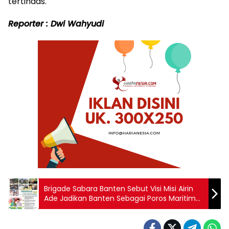
tertindas.
Reporter : Dwi Wahyudi
Brigade Sabara Banten Sebut Visi Misi Airin
Ade Jadikan Banten Sebagai Poros Maritim
Indonesia