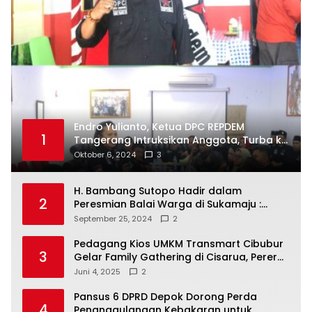
Endro Yulianto, Ketua DPC REPDEM
1
Tangerang Intruksikan Anggota, Turba ke
Masyarakat Dan Jalani Apa Yang di
Oktober 6, 2024
3
Putuskan RAKERCABSUS
H. Bambang Sutopo Hadir dalam
2
Peresmian Balai Warga di Sukamaju :
Wadah Baru untuk Kolaborasi dan
September 25, 2024
2
Aspirasi Masyarakat
Pedagang Kios UMKM Transmart Cibubur
3
Gelar Family Gathering di Cisarua, Pererat
Silaturahmi dan Kekompakan
Juni 4, 2025
2
Pansus 6 DPRD Depok Dorong Perda
4
Penanggulangan Kebakaran untuk