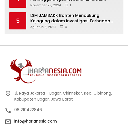
Keselamatan Warga
November 29, 2024
1
LSM JAMBAKK Banten Mendukung
5
Kejagung dalam Investigasi Terhadap
Walikota Bandar Lampung
Agustus 5, 2024
0
Jl. Raya Jakarta - Bogor, Cirimekar, Kec. Cibinong,
Kabupaten Bogor, Jawa Barat
081210422846
info@harianesia.com