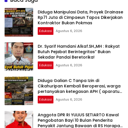
Diduga Manipulasi Data, Proyek Drainase
Rp71 Juta di Cimpaeun Tapos Dikerjakan
Kontraktor Bukan Pokmas
Edukasi
Agustus 6, 2026
Dr. Syarif Hamdani Alkaf.SH.,MH : Rakyat
Butuh Pejabat Berintegritas” Bukan
Sekadar Pandai Beretorika!
Edukasi
Agustus 6, 2026
Diduga Galian C Tanpa Izin di
Cikahuripan Kembali Beroperasi, warga
pertanyakan ketegasan APH ( aparatur
penegak hukum )
Edukasi
Agustus 6, 2026
Anggota DPR RI YULIUS SETIARTO Kawal
Pengobatan Bayi 10 Bulan Penderita
Penyakit Jantung Bawaan di RS Harapan