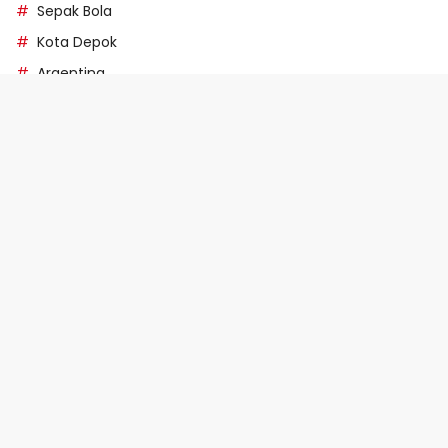
Sepak Bola
Kota Depok
Argentina
Pertandingan
Tentang
Redaksi
Kode Etik Jurnalistik
Pedoman Media Siber
SOP Perlindungan Wartawan
Kebijakan Privasi
Disclaimer
Kontak
Indeks Berita
Copyright © 2024 Harianesia.com. All Rights Reserved.
Powered By
Tokodigi