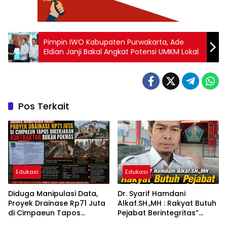
Pimpin IWO Kabupaten Purwakarta, Ade
Eldian Janji Bakal Angkat Potensi UMKM Lokal
Pos Terkait
Edukasi
Edukasi
Diduga Manipulasi Data,
Dr. Syarif Hamdani
Proyek Drainase Rp71 Juta
Alkaf.SH.,MH : Rakyat Butuh
di Cimpaeun Tapos
Pejabat Berintegritas”
Dikerjakan Kontraktor
Bukan Sekadar Pandai