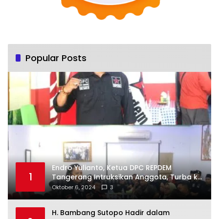
Popular Posts
Endro Yulianto, Ketua DPC REPDEM
1
Tangerang Intruksikan Anggota, Turba ke
Masyarakat Dan Jalani Apa Yang di
Oktober 6, 2024
3
Putuskan RAKERCABSUS
H. Bambang Sutopo Hadir dalam