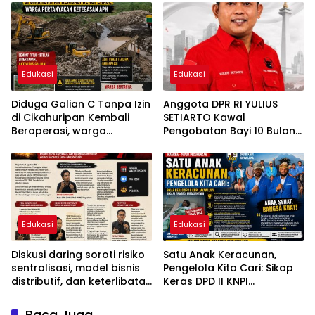
Bukan Pokmas
Beretorika!
Edukasi
Edukasi
Diduga Galian C Tanpa Izin
Anggota DPR RI YULIUS
di Cikahuripan Kembali
SETIARTO Kawal
Beroperasi, warga
Pengobatan Bayi 10 Bulan
pertanyakan ketegasan
Penderita Penyakit Jantung
APH ( aparatur penegak
Bawaan di RS Harapan Kita
hukum )
Edukasi
Edukasi
Diskusi daring soroti risiko
Satu Anak Keracunan,
sentralisasi, model bisnis
Pengelola Kita Cari: Sikap
distributif, dan keterlibatan
Keras DPD II KNPI
militer dalam Koperasi
Jayawijaya Sikapi Tragedi
Desa Merah Putih
MBG Sentani
Baca Juga