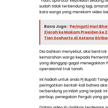
“Yaah, aparatur kepolisian sedang 
sudah tidak terbendung lagi, amarah
kata warga yang merekam video ben
Baca Juga :
Peringati Hari Bh
Ziarah ke Makam Presiden ke 2 
Tien Soeharto di Astana Girib
Dia bahkan menyebut, aksi bentrok i
kemarahan warga kepada Pemerin
yang dianggap gagal menegakkan P
operasional truk tanah.
Ini hadiah untuk anda Pj Bupati Tan
peringatkan berkali-kali bahwa aks
terbendung ya inilah yang terjadi. 
perbup, penegakan Pergub yang gaga
Dalam video itu bahkan terdengar