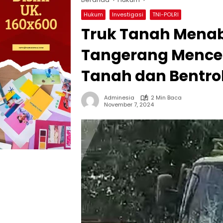
Hukum
Investigasi
TNI-POLRI
Truk Tanah Menab
Tangerang Mence
Tanah dan Bentrok
Adminesia
2 Min Baca
November 7, 2024