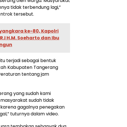
diserang oleh warga. Masyarakat
nya tidak terbendung lagi,”
trok tersebut.
ayangkara ke-80, Kapolri
R.I H.M. Soeharto dan Ibu
angun
tu terjadi sebagai bentuk
tah Kabupaten Tangerang
eraturan tentang jam
gerang yang sudah kami
i masyarakat sudah tidak
Ini karena gagalnya penegakan
l,” tuturnya dalam video.
 suara tembakan sebanyak dua