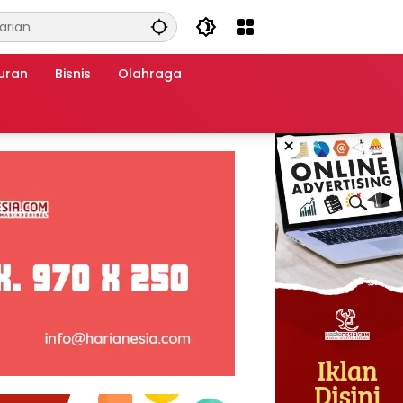
uran
Bisnis
Olahraga
×