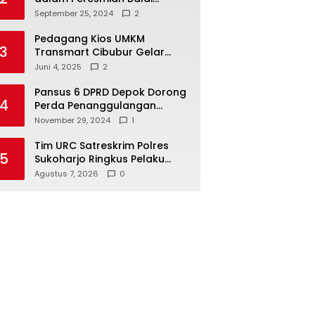
Warga di Sukamaju : Wadah
September 25, 2024
2
Baru untuk Kolaborasi dan
Aspirasi Masyarakat
Pedagang Kios UMKM
3
Transmart Cibubur Gelar
Family Gathering di Cisarua,
Juni 4, 2025
2
Pererat Silaturahmi dan
Kekompakan
Pansus 6 DPRD Depok Dorong
4
Perda Penanggulangan
Kebakaran untuk
November 29, 2024
1
Keselamatan Warga
Tim URC Satreskrim Polres
5
Sukoharjo Ringkus Pelaku
Curas, Motor Korban
Agustus 7, 2026
0
Dibongkar untuk Hilangkan
Jejak