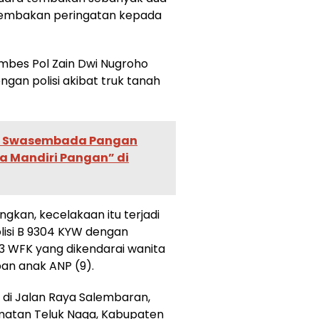
i tembakan peringatan kepada
mbes Pol Zain Dwi Nugroho
gan polisi akibat truk tanah
at Swasembada Pangan
a Mandiri Pangan” di
kan, kecelakaan itu terjadi
lisi B 9304 KYW dengan
3 WFK yang dikendarai wanita
an anak ANP (9).
di di Jalan Raya Salembaran,
atan Teluk Naga, Kabupaten