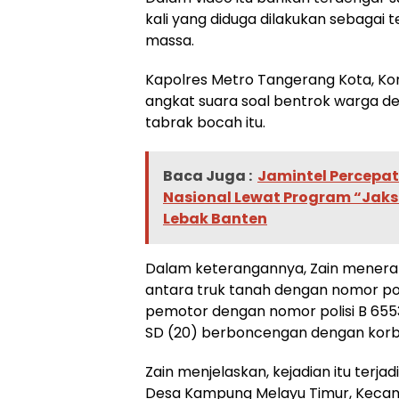
kali yang diduga dilakukan sebaga
massa.
Kapolres Metro Tangerang Kota, Ko
angkat suara soal bentrok warga den
tabrak bocah itu.
Baca Juga :
Jamintel Percep
Nasional Lewat Program “Jaks
Lebak Banten
Dalam keterangannya, Zain menerang
antara truk tanah dengan nomor po
pemotor dengan nomor polisi B 655
SD (20) berboncengan dengan korb
Zain menjelaskan, kejadian itu terja
Desa Kampung Melayu Timur, Kecam