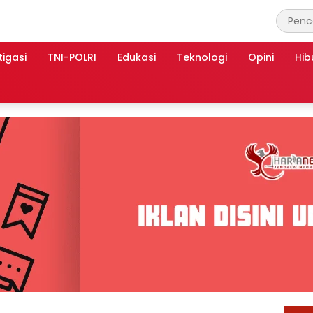
tigasi
TNI-POLRI
Edukasi
Teknologi
Opini
Hib