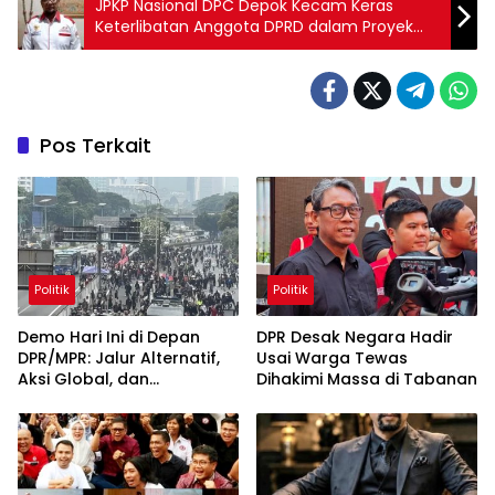
JPKP Nasional DPC Depok Kecam Keras
Keterlibatan Anggota DPRD dalam Proyek
Pemerintah: Wujud Penyalahgunaan
Wewenang
Pos Terkait
Politik
Politik
Demo Hari Ini di Depan
DPR Desak Negara Hadir
DPR/MPR: Jalur Alternatif,
Usai Warga Tewas
Aksi Global, dan
Dihakimi Massa di Tabanan
Pergerakan Pasar Saham 5
Agustus 2026