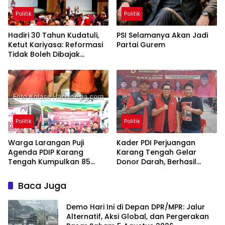
Politik
Politik
Hadiri 30 Tahun Kudatuli,
PSI Selamanya Akan Jadi
Ketut Kariyasa: Reformasi
Partai Gurem
Tidak Boleh Dibajak
Oligarki
Politik
Politik
Warga Larangan Puji
Kader PDI Perjuangan
Agenda PDIP Karang
Karang Tengah Gelar
Tengah Kumpulkan 85
Donor Darah, Berhasil
Kantong Darah
Himpun 85 Kantong Darah
Baca Juga
Demo Hari Ini di Depan DPR/MPR: Jalur
Alternatif, Aksi Global, dan Pergerakan