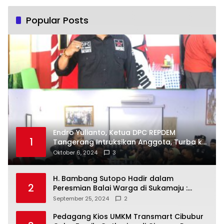
Popular Posts
Endro Yulianto, Ketua DPC REPDEM
1
Tangerang Intruksikan Anggota, Turba ke
Masyarakat Dan Jalani Apa Yang di
Oktober 6, 2024
3
Putuskan RAKERCABSUS
H. Bambang Sutopo Hadir dalam
2
Peresmian Balai Warga di Sukamaju :
Wadah Baru untuk Kolaborasi dan
September 25, 2024
2
Aspirasi Masyarakat
Pedagang Kios UMKM Transmart Cibubur