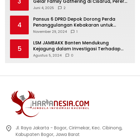
3
Gelar Family Gathering di Cisarua, Pererat
Silaturahmi dan Kekompakan
Juni 4, 2025
2
Pansus 6 DPRD Depok Dorong Perda
4
Penanggulangan Kebakaran untuk
Keselamatan Warga
November 29, 2024
1
LSM JAMBAKK Banten Mendukung
5
Kejagung dalam Investigasi Terhadap
Walikota Bandar Lampung
Agustus 5, 2024
0
Jl. Raya Jakarta - Bogor, Cirimekar, Kec. Cibinong,
Kabupaten Bogor, Jawa Barat