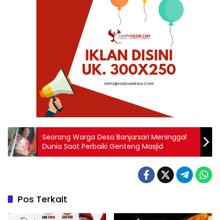
Seorang Warga Desa Banjarsari Meninggal
Dunia Saat Perbaiki Genteng Masjid
Pos Terkait