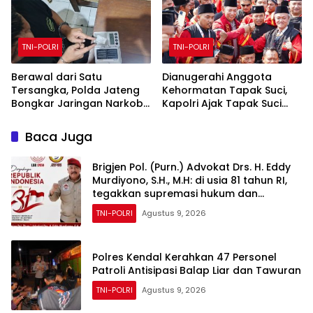
TNI-POLRI
TNI-POLRI
Berawal dari Satu
Dianugerahi Anggota
Tersangka, Polda Jateng
Kehormatan Tapak Suci,
Bongkar Jaringan Narkoba
Kapolri Ajak Tapak Suci
di Temanggung dan Sita
Putera Muhammadiyah
18,59 Gram Sabu
Bersinergi dengan Polri
Baca Juga
Jaga Generasi Muda dari
Ancaman Zaman
Brigjen Pol. (Purn.) Advokat Drs. H. Eddy
Murdiyono, S.H., M.H: di usia 81 tahun RI,
tegakkan supremasi hukum dan
keadilan untuk seluruh rakyat Indonesia
TNI-POLRI
Agustus 9, 2026
Polres Kendal Kerahkan 47 Personel
Patroli Antisipasi Balap Liar dan Tawuran
TNI-POLRI
Agustus 9, 2026