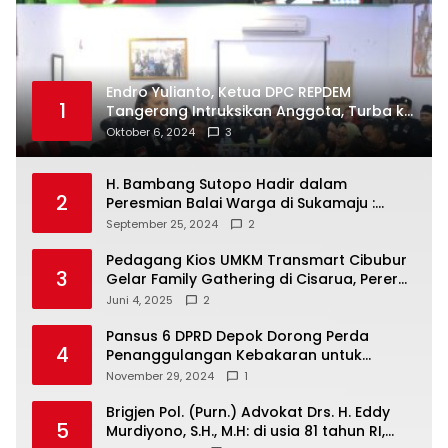
Endro Yulianto, Ketua DPC REPDEM
1
Tangerang Intruksikan Anggota, Turba ke
Masyarakat Dan Jalani Apa Yang di
Oktober 6, 2024
3
Putuskan RAKERCABSUS
H. Bambang Sutopo Hadir dalam
2
Peresmian Balai Warga di Sukamaju :
Wadah Baru untuk Kolaborasi dan
September 25, 2024
2
Aspirasi Masyarakat
Pedagang Kios UMKM Transmart Cibubur
3
Gelar Family Gathering di Cisarua, Pererat
Silaturahmi dan Kekompakan
Juni 4, 2025
2
Pansus 6 DPRD Depok Dorong Perda
4
Penanggulangan Kebakaran untuk
Keselamatan Warga
November 29, 2024
1
Brigjen Pol. (Purn.) Advokat Drs. H. Eddy
5
Murdiyono, S.H., M.H: di usia 81 tahun RI,