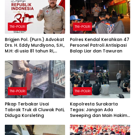
TNI-POLRI
TNI-POLRI
Brigjen Pol. (Purn.) Advokat
Polres Kendal Kerahkan 47
Drs. H. Eddy Murdiyono, S.H.,
Personel Patroli Antisipasi
M.H: di usia 81 tahun RI,
Balap Liar dan Tawuran
tegakkan supremasi
hukum dan keadilan untuk
seluruh rakyat Indonesia
TNI-POLRI
TNI-POLRI
Pikap Terbakar Usai
Kapolresta Surakarta
Tabrak Truk di Cluwak Pati,
Tegas: Jangan Ada
Diduga Korsleting
Sweeping dan Main Hakim
Sendiri