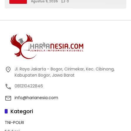
tegakkan supremasi hukum dan keadilan
Agustus 9, 2026
0
untuk seluruh rakyat Indonesia
Jl. Raya Jakarta - Bogor, Cirimekar, Kec. Cibinong,
Kabupaten Bogor, Jawa Barat
081210422846
info@harianesia.com
Kategori
TNI-POLRI