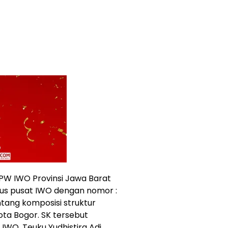
PW IWO Provinsi Jawa Barat
s pusat IWO dengan nomor :
ang komposisi struktur
ta Bogor. SK tersebut
IWO, Teuku Yudhistira Adi