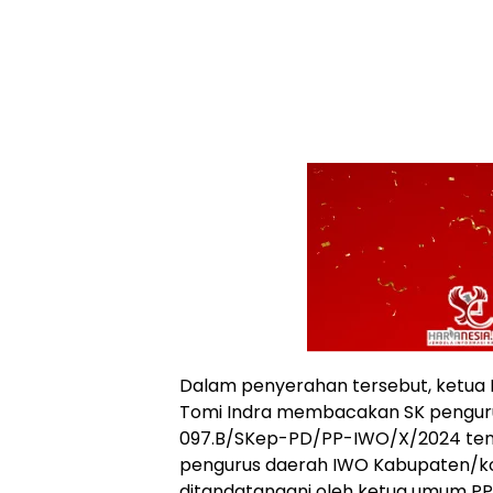
Dalam penyerahan tersebut, ketua 
Tomi Indra membacakan SK penguru
097.B/SKep-PD/PP-IWO/X/2024 tent
pengurus daerah IWO Kabupaten/ko
ditandatangani oleh ketua umum PP 