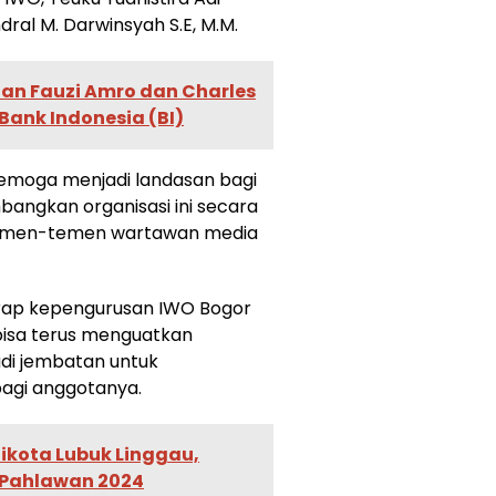
dral M. Darwinsyah S.E, M.M.
an Fauzi Amro dan Charles
Bank Indonesia (BI)
semoga menjadi landasan bagi
ngkan organisasi ini secara
temen-temen wartawan media
arap kepengurusan IWO Bogor
bisa terus menguatkan
adi jembatan untuk
 bagi anggotanya.
ikota Lubuk Linggau,
i Pahlawan 2024