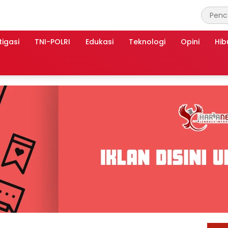
tigasi
TNI-POLRI
Edukasi
Teknologi
Opini
Hib