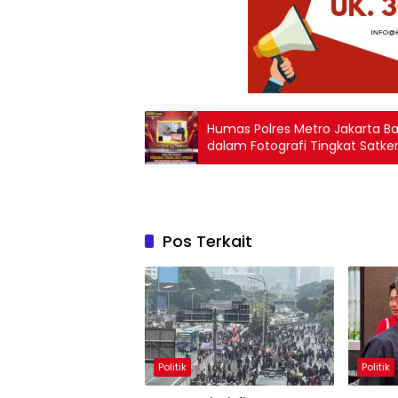
Humas Polres Metro Jakarta Ba
dalam Fotografi Tingkat Satke
Jajaran
Pos Terkait
Politik
Politik