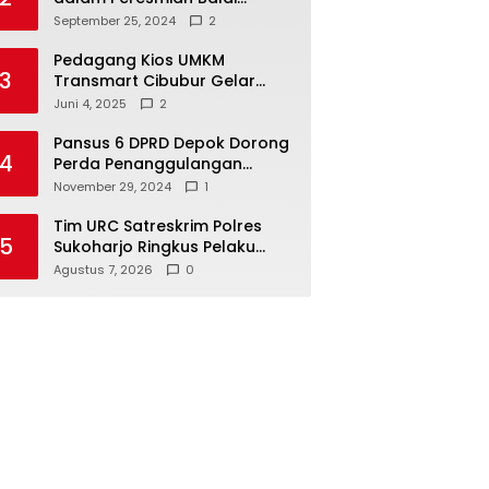
Warga di Sukamaju : Wadah
September 25, 2024
2
Baru untuk Kolaborasi dan
Aspirasi Masyarakat
Pedagang Kios UMKM
3
Transmart Cibubur Gelar
Family Gathering di Cisarua,
Juni 4, 2025
2
Pererat Silaturahmi dan
Kekompakan
Pansus 6 DPRD Depok Dorong
4
Perda Penanggulangan
Kebakaran untuk
November 29, 2024
1
Keselamatan Warga
Tim URC Satreskrim Polres
5
Sukoharjo Ringkus Pelaku
Curas, Motor Korban
Agustus 7, 2026
0
Dibongkar untuk Hilangkan
Jejak