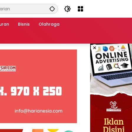
uran
Bisnis
Olahraga
×