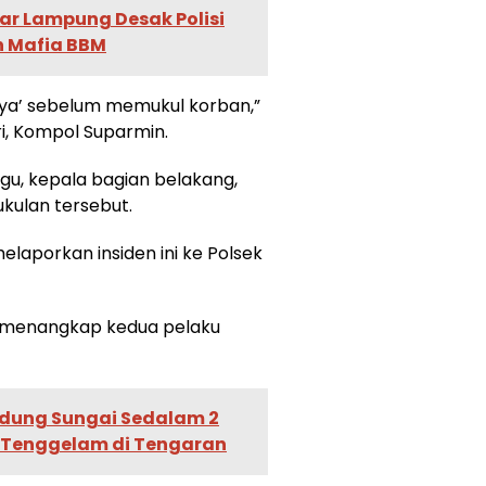
ar Lampung Desak Polisi
 Mafia BBM
 ya’ sebelum memukul korban,”
i, Kompol Suparmin.
gu, kepala bagian belakang,
kulan tersebut.
laporkan insiden ini ke Polsek
il menangkap kedua pelaku
edung Sungai Sedalam 2
l Tenggelam di Tengaran