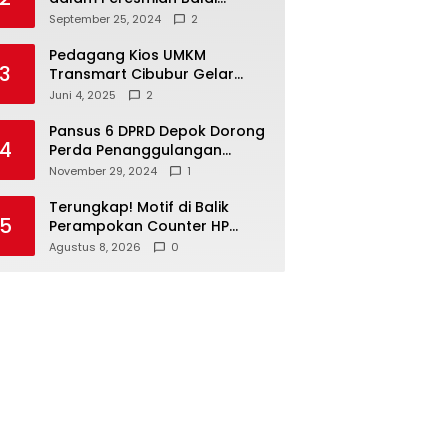
Warga di Sukamaju : Wadah
September 25, 2024
2
Baru untuk Kolaborasi dan
Aspirasi Masyarakat
Pedagang Kios UMKM
3
Transmart Cibubur Gelar
Family Gathering di Cisarua,
Juni 4, 2025
2
Pererat Silaturahmi dan
Kekompakan
Pansus 6 DPRD Depok Dorong
4
Perda Penanggulangan
Kebakaran untuk
November 29, 2024
1
Keselamatan Warga
Terungkap! Motif di Balik
5
Perampokan Counter HP
Ambarawa, Dua Pelaku Habisi
Agustus 8, 2026
0
Pemilik Toko dan Bawa
puluhan HP