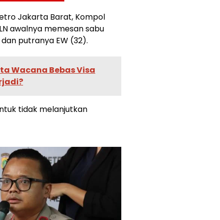
etro Jakarta Barat, Kompol
 LN awalnya memesan sabu
 dan putranya EW (32).
inta Wacana Bebas Visa
rjadi?
tuk tidak melanjutkan