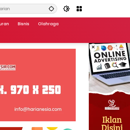
uran
Bisnis
Olahraga
×