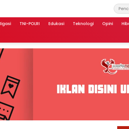
tigasi
TNI-POLRI
Edukasi
Teknologi
Opini
Hib