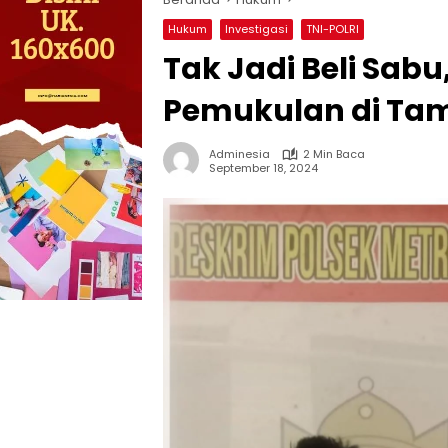
Hukum
Investigasi
TNI-POLRI
Tak Jadi Beli Sabu
Pemukulan di Tam
Adminesia
2 Min Baca
September 18, 2024