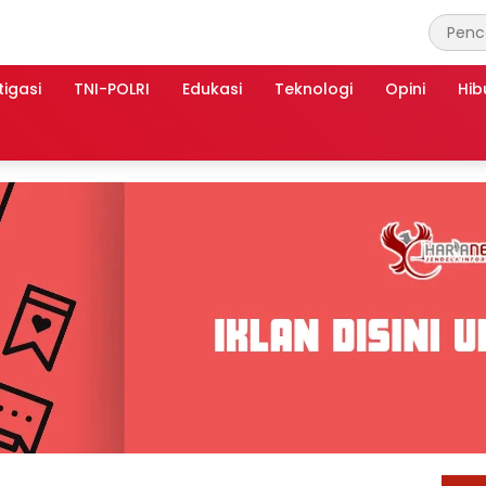
tigasi
TNI-POLRI
Edukasi
Teknologi
Opini
Hib