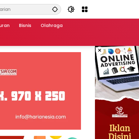
uran
Bisnis
Olahraga
×