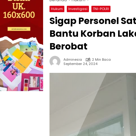
Hukum
Investigasi
TNI-POLRI
Sigap Personel Sa
Bantu Korban La
Berobat
Adminesia
2 Min Baca
September 24, 2024