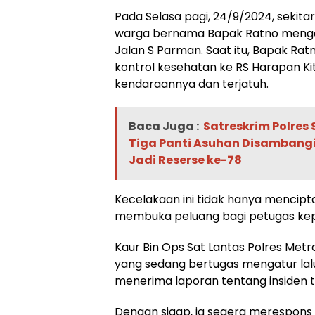
Pada Selasa pagi, 24/9/2024, sekita
warga bernama Bapak Ratno mengal
Jalan S Parman. Saat itu, Bapak Ra
kontrol kesehatan ke RS Harapan Ki
kendaraannya dan terjatuh.
Baca Juga :
Satreskrim Polres
Tiga Panti Asuhan Disambangi
Jadi Reserse ke-78
Kecelakaan ini tidak hanya mencipta
membuka peluang bagi petugas kepo
Kaur Bin Ops Sat Lantas Polres Metr
yang sedang bertugas mengatur lalu l
menerima laporan tentang insiden t
Dengan sigap, ia segera merespons 