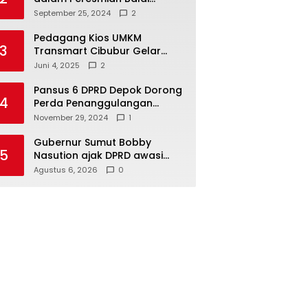
Warga di Sukamaju : Wadah
September 25, 2024
2
Baru untuk Kolaborasi dan
Aspirasi Masyarakat
Pedagang Kios UMKM
3
Transmart Cibubur Gelar
Family Gathering di Cisarua,
Juni 4, 2025
2
Pererat Silaturahmi dan
Kekompakan
Pansus 6 DPRD Depok Dorong
4
Perda Penanggulangan
Kebakaran untuk
November 29, 2024
1
Keselamatan Warga
Gubernur Sumut Bobby
5
Nasution ajak DPRD awasi
langsung pembangunan di
Agustus 6, 2026
0
Kepulauan Nias