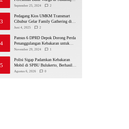
Wadah Baru untuk Kolaborasi dan
September 25, 2024
2
Aspirasi Masyarakat
Pedagang Kios UMKM Transmart
3
Cibubur Gelar Family Gathering di
Cisarua, Pererat Silaturahmi dan
Juni 4, 2025
2
Kekompakan
Pansus 6 DPRD Depok Dorong Perda
4
Penanggulangan Kebakaran untuk
Keselamatan Warga
November 29, 2024
1
Polisi Sigap Padamkan Kebakaran
5
Mobil di SPBU Bulukerto, Berhasil
Cegah Api Meluas
Agustus 6, 2026
0