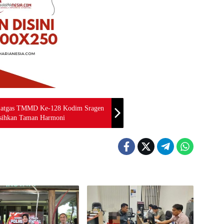
Satgas TMMD Ke-128 Kodim Sragen
sihkan Taman Harmoni