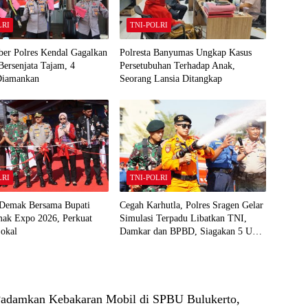
LRI
TNI-POLRI
iber Polres Kendal Gagalkan
Polresta Banyumas Ungkap Kasus
ersenjata Tajam, 4
Persetubuhan Terhadap Anak,
Diamankan
Seorang Lansia Ditangkap
LRI
TNI-POLRI
 Demak Bersama Bupati
Cegah Karhutla, Polres Sragen Gelar
ak Expo 2026, Perkuat
Simulasi Terpadu Libatkan TNI,
okal
Damkar dan BPBD, Siagakan 5 Unit
Kendaraan Pemadam
 Padamkan Kebakaran Mobil di SPBU Bulukerto,