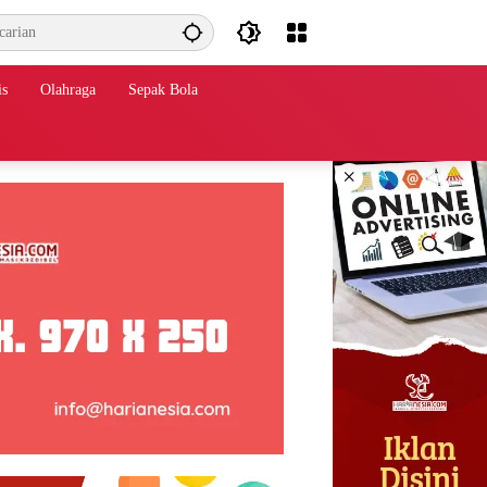
is
Olahraga
Sepak Bola
×