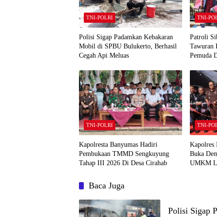
TNI-POLRI
TNI-PO
Polisi Sigap Padamkan Kebakaran
Patroli S
Mobil di SPBU Bulukerto, Berhasil
Tawuran B
Cegah Api Meluas
Pemuda 
TNI-POLRI
TNI-PO
Kapolresta Banyumas Hadiri
Kapolres
Pembukaan TMMD Sengkuyung
Buka Dem
Tahap III 2026 Di Desa Cirahab
UMKM L
Baca Juga
Polisi Sigap