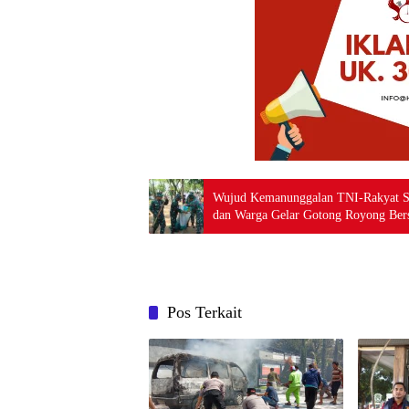
Wujud Kemanunggalan TNI-Rakyat 
dan Warga Gelar Gotong Royong Ber
Pos Terkait