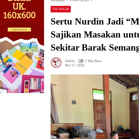
TNI-POLRI
Sertu Nurdin Jadi “
Sajikan Masakan unt
Sekitar Barak Seman
Admin
1 Min Baca
Mei 17, 2026