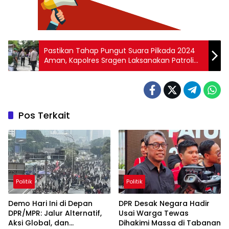
Pastikan Tahap Pungut Suara Pilkada 2024
Aman, Kapolres Sragen Laksanakan Patroli
Cipta Kondisi
Pos Terkait
Politik
Politik
Demo Hari Ini di Depan
DPR Desak Negara Hadir
DPR/MPR: Jalur Alternatif,
Usai Warga Tewas
Aksi Global, dan
Dihakimi Massa di Tabanan