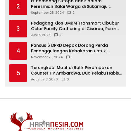
H. Bambang Sutopo Hadir dalam
2
Peresmian Balai Warga di Sukamaju :
Wadah Baru untuk Kolaborasi dan
September 25, 2024
2
Aspirasi Masyarakat
Pedagang Kios UMKM Transmart Cibubur
3
Gelar Family Gathering di Cisarua, Pererat
Silaturahmi dan Kekompakan
Juni 4, 2025
2
Pansus 6 DPRD Depok Dorong Perda
4
Penanggulangan Kebakaran untuk
Keselamatan Warga
November 29, 2024
1
Terungkap! Motif di Balik Perampokan
5
Counter HP Ambarawa, Dua Pelaku Habisi
Pemilik Toko dan Bawa puluhan HP
Agustus 8, 2026
0