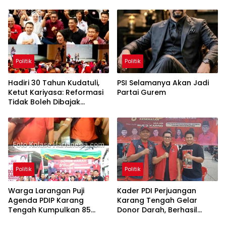
Pergerakan Pasar Saham 5
Agustus 2026
Politik
Politik
Hadiri 30 Tahun Kudatuli,
PSI Selamanya Akan Jadi
Ketut Kariyasa: Reformasi
Partai Gurem
Tidak Boleh Dibajak
Oligarki
Politik
Politik
Warga Larangan Puji
Kader PDI Perjuangan
Agenda PDIP Karang
Karang Tengah Gelar
Tengah Kumpulkan 85
Donor Darah, Berhasil
Kantong Darah
Himpun 85 Kantong Darah