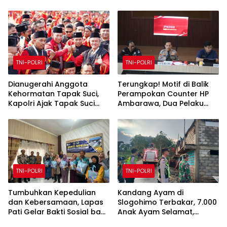
Sendiri
di Temanggung dan Sita
18,59 Gram Sabu
TNI-POLRI
TNI-POLRI
Dianugerahi Anggota
Terungkap! Motif di Balik
Kehormatan Tapak Suci,
Perampokan Counter HP
Kapolri Ajak Tapak Suci
Ambarawa, Dua Pelaku
Putera Muhammadiyah
Habisi Pemilik Toko dan
Bersinergi dengan Polri
Bawa puluhan HP
Jaga Generasi Muda dari
Ancaman Zaman
TNI-POLRI
TNI-POLRI
Tumbuhkan Kepedulian
Kandang Ayam di
dan Kebersamaan, Lapas
Slogohimo Terbakar, 7.000
Pati Gelar Bakti Sosial bagi
Anak Ayam Selamat,
Keluarga Warga Binaan
Kerugian Ditaksir Rp700