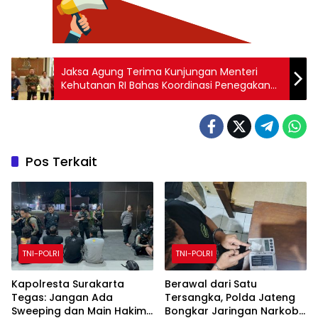
Jaksa Agung Terima Kunjungan Menteri
Kehutanan RI Bahas Koordinasi Penegakan
Hukum Terkait Kehutanan Kejaksaan Agung
Pos Terkait
TNI-POLRI
TNI-POLRI
Kapolresta Surakarta
Berawal dari Satu
Tegas: Jangan Ada
Tersangka, Polda Jateng
Sweeping dan Main Hakim
Bongkar Jaringan Narkoba