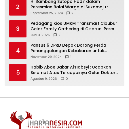
H. Bambang Sutopo Hadir dalam
2
Peresmian Balai Warga di Sukamaju :
Wadah Baru untuk Kolaborasi dan
September 25, 2024
2
Aspirasi Masyarakat
Pedagang Kios UMKM Transmart Cibubur
3
Gelar Family Gathering di Cisarua, Pererat
Silaturahmi dan Kekompakan
Juni 4, 2025
2
Pansus 6 DPRD Depok Dorong Perda
4
Penanggulangan Kebakaran untuk
Keselamatan Warga
November 29, 2024
1
Habib Aboe Bakar Al’Habsyi : Ucapkan
5
Selamat Atas Tercapainya Gelar Doktor
IPDA Dr. Rifky Al’Idrus
Agustus 9, 2026
0