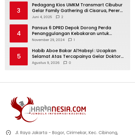
Pedagang Kios UMKM Transmart Cibubur
3
Gelar Family Gathering di Cisarua, Pererat
Silaturahmi dan Kekompakan
Juni 4, 2025
2
Pansus 6 DPRD Depok Dorong Perda
4
Penanggulangan Kebakaran untuk
Keselamatan Warga
November 29, 2024
1
Habib Aboe Bakar Al’Habsyi : Ucapkan
5
Selamat Atas Tercapainya Gelar Doktor
IPDA Dr. Rifky Al’Idrus
Agustus 9, 2026
0
Jl. Raya Jakarta - Bogor, Cirimekar, Kec. Cibinong,