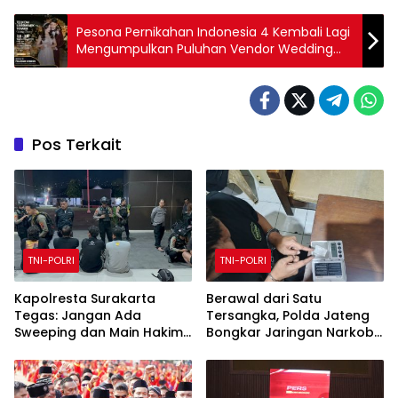
Pesona Pernikahan Indonesia 4 Kembali Lagi
Mengumpulkan Puluhan Vendor Wedding
Terbaik
Pos Terkait
TNI-POLRI
TNI-POLRI
Kapolresta Surakarta
Berawal dari Satu
Tegas: Jangan Ada
Tersangka, Polda Jateng
Sweeping dan Main Hakim
Bongkar Jaringan Narkoba
Sendiri
di Temanggung dan Sita
18,59 Gram Sabu