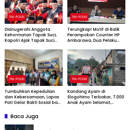
TNI-POLRI
TNI-POLRI
Dianugerahi Anggota
Terungkap! Motif di Balik
Kehormatan Tapak Suci,
Perampokan Counter HP
Kapolri Ajak Tapak Suci
Ambarawa, Dua Pelaku
Putera Muhammadiyah
Habisi Pemilik Toko dan
Bersinergi dengan Polri
Bawa puluhan HP
Jaga Generasi Muda dari
Ancaman Zaman
TNI-POLRI
TNI-POLRI
Tumbuhkan Kepedulian
Kandang Ayam di
dan Kebersamaan, Lapas
Slogohimo Terbakar, 7.000
Pati Gelar Bakti Sosial bagi
Anak Ayam Selamat,
Keluarga Warga Binaan
Kerugian Ditaksir Rp700
Juta
Baca Juga