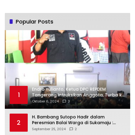
Popular Posts
Endro Yulianto, Ketua DPC REPDEM
1
Tangerang Intruksikan Anggota, Turba ke
Masyarakat Dan Jalani Apa Yang di
Oktober 6, 2024
3
Putuskan RAKERCABSUS
H. Bambang Sutopo Hadir dalam
2
Peresmian Balai Warga di Sukamaju :
Wadah Baru untuk Kolaborasi dan
September 25, 2024
2
Aspirasi Masyarakat