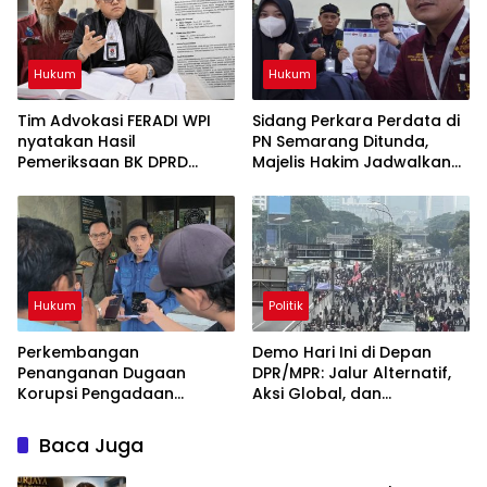
Pemeriksaan BK
Banten ujar Revan FERADI
WPI
Hukum
Hukum
Tim Advokasi FERADI WPI
Sidang Perkara Perdata di
nyatakan Hasil
PN Semarang Ditunda,
Pemeriksaan BK DPRD
Majelis Hakim Jadwalkan
Lebak Tidak Menghentikan
Pemanggilan Kembali
Penyidikan Perkara Fam
Tergugat
Fuk Tjhong alias Eyang Uun
Hukum
Politik
Perkembangan
Demo Hari Ini di Depan
Penanganan Dugaan
DPR/MPR: Jalur Alternatif,
Korupsi Pengadaan
Aksi Global, dan
Antena Siaran Luar Negeri
Pergerakan Pasar Saham 5
LPP RRI, Kejari Depok
Agustus 2026
Baca Juga
Tetapkan Satu Tersangka
Baru