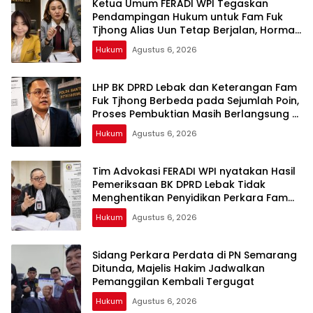
Ketua Umum FERADI WPI Tegaskan
Pendampingan Hukum untuk Fam Fuk
Tjhong Alias Uun Tetap Berjalan, Hormati
Proses Penyidikan dan Hasil Pemeriksaan
Hukum
Agustus 6, 2026
BK
LHP BK DPRD Lebak dan Keterangan Fam
Fuk Tjhong Berbeda pada Sejumlah Poin,
Proses Pembuktian Masih Berlangsung di
Polda Banten ujar Revan FERADI WPI
Hukum
Agustus 6, 2026
Tim Advokasi FERADI WPI nyatakan Hasil
Pemeriksaan BK DPRD Lebak Tidak
Menghentikan Penyidikan Perkara Fam
Fuk Tjhong alias Eyang Uun
Hukum
Agustus 6, 2026
Sidang Perkara Perdata di PN Semarang
Ditunda, Majelis Hakim Jadwalkan
Pemanggilan Kembali Tergugat
Hukum
Agustus 6, 2026