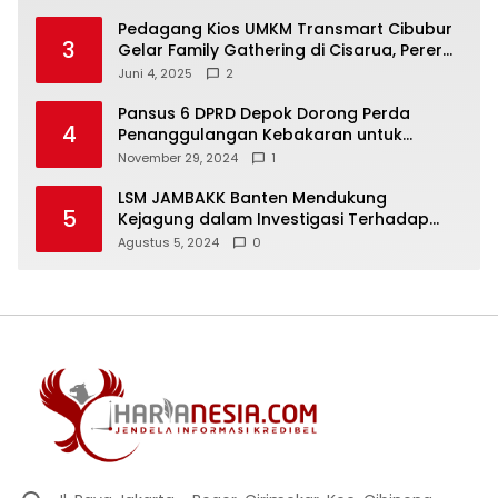
Aspirasi Masyarakat
Pedagang Kios UMKM Transmart Cibubur
3
Gelar Family Gathering di Cisarua, Pererat
Silaturahmi dan Kekompakan
Juni 4, 2025
2
Pansus 6 DPRD Depok Dorong Perda
4
Penanggulangan Kebakaran untuk
Keselamatan Warga
November 29, 2024
1
LSM JAMBAKK Banten Mendukung
5
Kejagung dalam Investigasi Terhadap
Walikota Bandar Lampung
Agustus 5, 2024
0