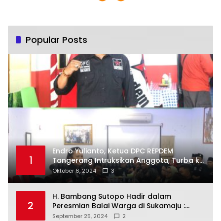
Popular Posts
Endro Yulianto, Ketua DPC REPDEM
1
Tangerang Intruksikan Anggota, Turba ke
Masyarakat Dan Jalani Apa Yang di
Oktober 6, 2024
3
Putuskan RAKERCABSUS
H. Bambang Sutopo Hadir dalam
2
Peresmian Balai Warga di Sukamaju :
Wadah Baru untuk Kolaborasi dan
September 25, 2024
2