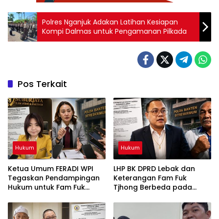
Polres Nganjuk Adakan Latihan Kesiapan
Kompi Dalmas untuk Pengamanan Pilkada
Pos Terkait
Hukum
Hukum
Ketua Umum FERADI WPI
LHP BK DPRD Lebak dan
Tegaskan Pendampingan
Keterangan Fam Fuk
Hukum untuk Fam Fuk
Tjhong Berbeda pada
Tjhong Alias Uun Tetap
Sejumlah Poin, Proses
Berjalan, Hormati Proses
Pembuktian Masih
Penyidikan dan Hasil
Berlangsung di Polda