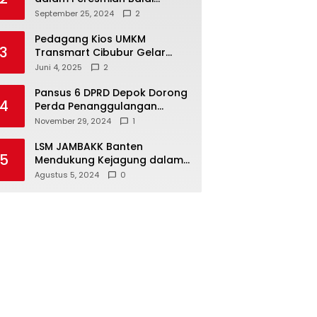
Warga di Sukamaju : Wadah
September 25, 2024
2
Baru untuk Kolaborasi dan
Aspirasi Masyarakat
Pedagang Kios UMKM
3
Transmart Cibubur Gelar
Family Gathering di Cisarua,
Juni 4, 2025
2
Pererat Silaturahmi dan
Kekompakan
Pansus 6 DPRD Depok Dorong
4
Perda Penanggulangan
Kebakaran untuk
November 29, 2024
1
Keselamatan Warga
LSM JAMBAKK Banten
5
Mendukung Kejagung dalam
Investigasi Terhadap
Agustus 5, 2024
0
Walikota Bandar Lampung