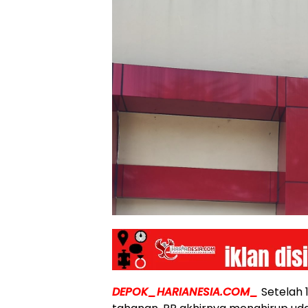
DEPOK_HARIANESIA.COM_
Setelah 