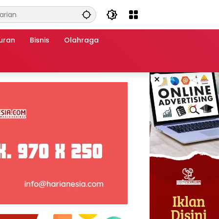
uran
Bisnis
Olahraga
×