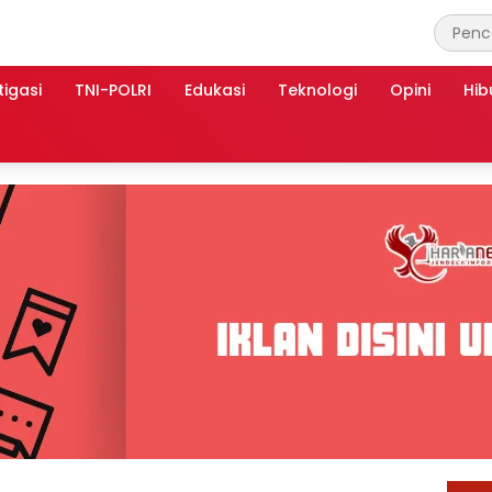
tigasi
TNI-POLRI
Edukasi
Teknologi
Opini
Hib