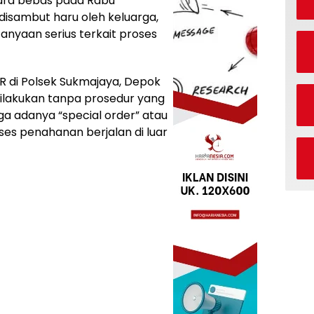
ara bebas pada Rabu
isambut haru oleh keluarga,
nyaan serius terkait proses
R di Polsek Sukmajaya, Depok
dilakukan tanpa prosedur yang
 adanya “special order” atau
es penahanan berjalan di luar