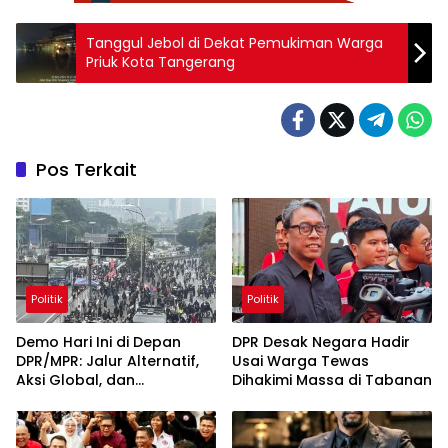
Tanggul Jebol di Dekat Pemukiman Warga
Priuk Kota Tangerang
Pos Terkait
Politik
Politik
Demo Hari Ini di Depan
DPR Desak Negara Hadir
DPR/MPR: Jalur Alternatif,
Usai Warga Tewas
Aksi Global, dan
Dihakimi Massa di Tabanan
Pergerakan Pasar Saham 5
Agustus 2026