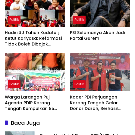
Politik
Politik
Hadiri 30 Tahun Kudatuli,
PSI Selamanya Akan Jadi
Ketut Kariyasa: Reformasi
Partai Gurem
Tidak Boleh Dibajak
Oligarki
Politik
Politik
Warga Larangan Puji
Kader PDI Perjuangan
Agenda PDIP Karang
Karang Tengah Gelar
Tengah Kumpulkan 85
Donor Darah, Berhasil
Kantong Darah
Himpun 85 Kantong Darah
Baca Juga