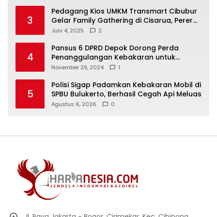
Aspirasi Masyarakat
Pedagang Kios UMKM Transmart Cibubur
3
Gelar Family Gathering di Cisarua, Pererat
Silaturahmi dan Kekompakan
Juni 4, 2025
2
Pansus 6 DPRD Depok Dorong Perda
4
Penanggulangan Kebakaran untuk
Keselamatan Warga
November 29, 2024
1
Polisi Sigap Padamkan Kebakaran Mobil di
5
SPBU Bulukerto, Berhasil Cegah Api Meluas
Agustus 6, 2026
0
Jl. Raya Jakarta - Bogor, Cirimekar, Kec. Cibinong,