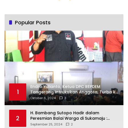
Popular Posts
Endro Yulianto, Ketua DPC REPDEM
1
Tangerang Intruksikan Anggota, Turba ke
Masyarakat Dan Jalani Apa Yang di
Oktober 6, 2024
3
Putuskan RAKERCABSUS
H. Bambang Sutopo Hadir dalam
2
Peresmian Balai Warga di Sukamaju :
Wadah Baru untuk Kolaborasi dan
September 25, 2024
2