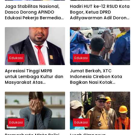
Jaga Stabilitas Nasional,
Hadiri HUT ke-12 RSUD Kota
Dasco Dorong APINDO
Bogor, Ketua DPRD
Edukasi Pekerja Bermedia
Adityawarman Adil Dorong
Sosial
Peningkatan Kualitas
Pelayanan Kesehatan
Edukasi
Edukasi
Apresiasi Tinggi MRPB
Jumat Berkah, XTC
untuk Lembaga Kultur dan
Indonesia Cirebon Kota
Masyarakat Atas
Bagikan Nasi Kotak
Perjuangan MHA
kepada Pengguna Jalan
Edukasi
Edukasi