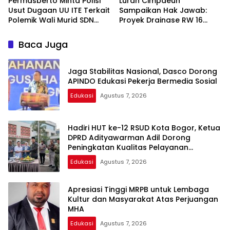
Permasberto Minta Polisi
Lurah Cimpaeun
Usut Dugaan UU ITE Terkait
Sampaikan Hak Jawab:
Polemik Wali Murid SDN
Proyek Drainase RW 16
Yudha
Tetap Swakelola Sesuai
Juklak
Baca Juga
Jaga Stabilitas Nasional, Dasco Dorong
APINDO Edukasi Pekerja Bermedia Sosial
Edukasi
Agustus 7, 2026
Hadiri HUT ke-12 RSUD Kota Bogor, Ketua
DPRD Adityawarman Adil Dorong
Peningkatan Kualitas Pelayanan
Kesehatan
Edukasi
Agustus 7, 2026
Apresiasi Tinggi MRPB untuk Lembaga
Kultur dan Masyarakat Atas Perjuangan
MHA
Edukasi
Agustus 7, 2026