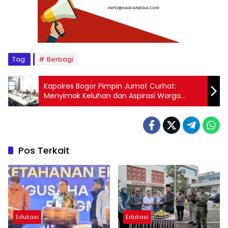
Tag:
Berbagi
Kapolres Bogor Pimpin Jumat Curhat:
Menyimak Keluhan dan Aspirasi Warga
Kabupaten Bogor secara Langsung
Pos Terkait
Edukasi
Edukasi