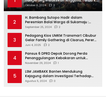
1
Tangerang Intruksikan Anggota, Turba ke
Masyarakat Dan Jalani Apa Yang di
Oktober 6, 2024
3
Putuskan RAKERCABSUS
H. Bambang Sutopo Hadir dalam
2
Peresmian Balai Warga di Sukamaju :
Wadah Baru untuk Kolaborasi dan
September 25, 2024
2
Aspirasi Masyarakat
Pedagang Kios UMKM Transmart Cibubur
3
Gelar Family Gathering di Cisarua, Pererat
Silaturahmi dan Kekompakan
Juni 4, 2025
2
Pansus 6 DPRD Depok Dorong Perda
4
Penanggulangan Kebakaran untuk
Keselamatan Warga
November 29, 2024
1
LSM JAMBAKK Banten Mendukung
5
Kejagung dalam Investigasi Terhadap
Walikota Bandar Lampung
Agustus 5, 2024
0