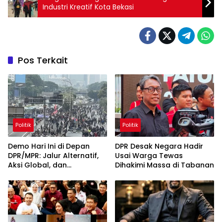
Industri Kreatif Kota Bekasi
Pos Terkait
Politik
Politik
Demo Hari Ini di Depan
DPR Desak Negara Hadir
DPR/MPR: Jalur Alternatif,
Usai Warga Tewas
Aksi Global, dan
Dihakimi Massa di Tabanan
Pergerakan Pasar Saham 5
Agustus 2026