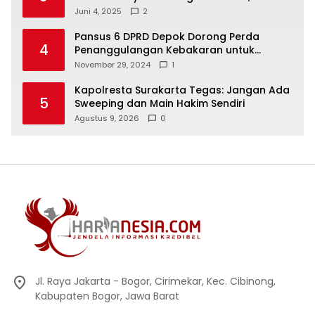
Silaturahmi dan Kekompakan
Juni 4, 2025
2
Pansus 6 DPRD Depok Dorong Perda
4
Penanggulangan Kebakaran untuk
Keselamatan Warga
November 29, 2024
1
Kapolresta Surakarta Tegas: Jangan Ada
5
Sweeping dan Main Hakim Sendiri
Agustus 9, 2026
0
Jl. Raya Jakarta - Bogor, Cirimekar, Kec. Cibinong,
Kabupaten Bogor, Jawa Barat