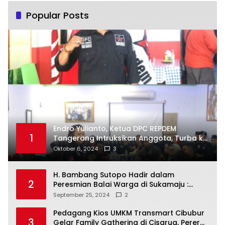
Popular Posts
Endro Yulianto, Ketua DPC REPDEM
1
Tangerang Intruksikan Anggota, Turba ke
Masyarakat Dan Jalani Apa Yang di
Oktober 6, 2024
3
Putuskan RAKERCABSUS
H. Bambang Sutopo Hadir dalam
2
Peresmian Balai Warga di Sukamaju :
Wadah Baru untuk Kolaborasi dan
September 25, 2024
2
Aspirasi Masyarakat
Pedagang Kios UMKM Transmart Cibubur
3
Gelar Family Gathering di Cisarua, Pererat