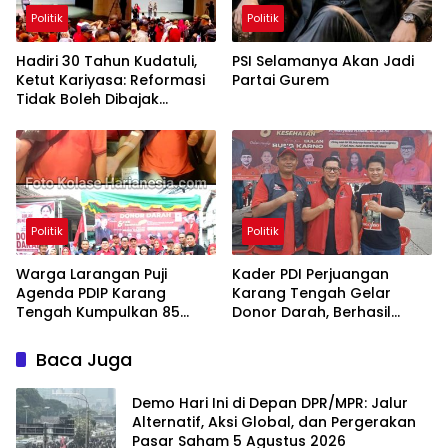
Politik
Politik
Hadiri 30 Tahun Kudatuli,
PSI Selamanya Akan Jadi
Ketut Kariyasa: Reformasi
Partai Gurem
Tidak Boleh Dibajak
Oligarki
Politik
Politik
Warga Larangan Puji
Kader PDI Perjuangan
Agenda PDIP Karang
Karang Tengah Gelar
Tengah Kumpulkan 85
Donor Darah, Berhasil
Kantong Darah
Himpun 85 Kantong Darah
Baca Juga
Demo Hari Ini di Depan DPR/MPR: Jalur
Alternatif, Aksi Global, dan Pergerakan
Pasar Saham 5 Agustus 2026