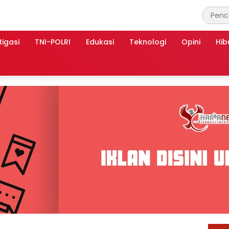
tigasi
TNI-POLRI
Edukasi
Teknologi
Opini
Hib