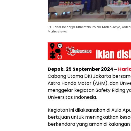
PT. Jasa Raharja Ditlantas Polda Metro Jaya, Astr
Mahasiswa
Depok, 25 September 2024 –
Hari
Cabang Utama DKI Jakarta bersama 
Astra Honda Motor (AHM), dan Unive
menggelar kegiatan Safety Riding ya
Universitas Indonesia.
Kegiatan ini dilaksanakan di Aula Ap
bertujuan untuk meningkatkan kesa
berkendara yang aman di kalangan 