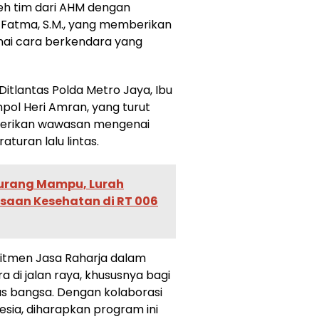
oleh tim dari AHM dengan
y Fatma, S.M., yang memberikan
nai cara berkendara yang
i Ditlantas Polda Metro Jaya, Ibu
mpol Heri Amran, yang turut
erikan wawasan mengenai
turan lalu lintas.
urang Mampu, Lurah
saan Kesehatan di RT 006
itmen Jasa Raharja dalam
di jalan raya, khususnya bagi
s bangsa. Dengan kolaborasi
sia, diharapkan program ini