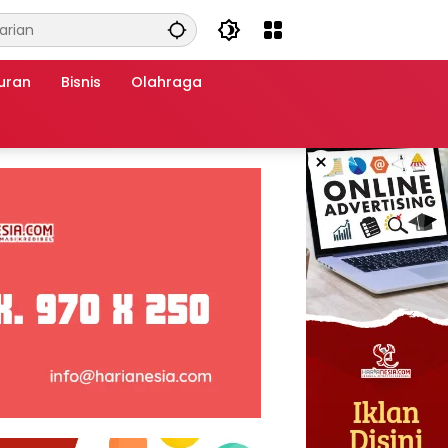
uran
Bisnis
Olahraga
×