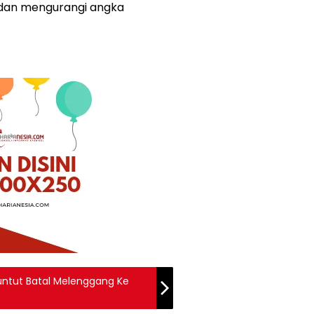
dan mengurangi angka
ntut Batal Melenggang Ke