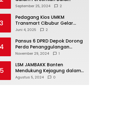
Warga di Sukamaju : Wadah
September 25, 2024
2
Baru untuk Kolaborasi dan
Aspirasi Masyarakat
Pedagang Kios UMKM
3
Transmart Cibubur Gelar
Family Gathering di Cisarua,
Juni 4, 2025
2
Pererat Silaturahmi dan
Kekompakan
Pansus 6 DPRD Depok Dorong
4
Perda Penanggulangan
Kebakaran untuk
November 29, 2024
1
Keselamatan Warga
LSM JAMBAKK Banten
5
Mendukung Kejagung dalam
Investigasi Terhadap
Agustus 5, 2024
0
Walikota Bandar Lampung