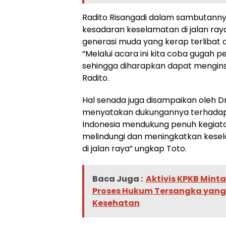
Radito Risangadi dalam sambutann
kesadaran keselamatan di jalan ray
generasi muda yang kerap terlibat 
“Melalui acara ini kita coba gugah 
sehingga diharapkan dapat mengins
Radito.
Hal senada juga disampaikan oleh D
menyatakan dukungannya terhadap p
Indonesia mendukung penuh kegiata
melindungi dan meningkatkan kese
di jalan raya” ungkap Toto.
Baca Juga :
Aktivis KPKB Mint
Proses Hukum Tersangka yan
Kesehatan