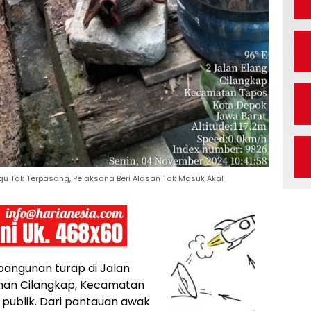
agu Tak Terpasang, Pelaksana Beri Alasan Tak Masuk Akal
angunan turap di Jalan
ahan Cilangkap, Kecamatan
 publik. Dari pantauan awak