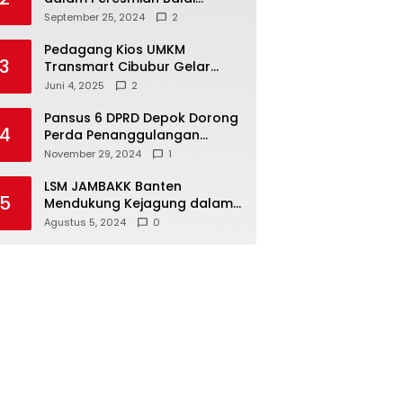
Warga di Sukamaju : Wadah
September 25, 2024
2
Baru untuk Kolaborasi dan
Aspirasi Masyarakat
Pedagang Kios UMKM
3
Transmart Cibubur Gelar
Family Gathering di Cisarua,
Juni 4, 2025
2
Pererat Silaturahmi dan
Kekompakan
Pansus 6 DPRD Depok Dorong
4
Perda Penanggulangan
Kebakaran untuk
November 29, 2024
1
Keselamatan Warga
LSM JAMBAKK Banten
5
Mendukung Kejagung dalam
Investigasi Terhadap
Agustus 5, 2024
0
Walikota Bandar Lampung