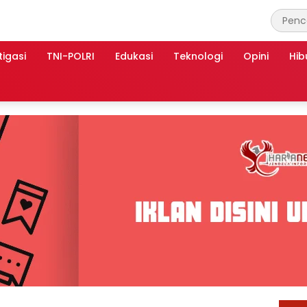
tigasi
TNI-POLRI
Edukasi
Teknologi
Opini
Hib