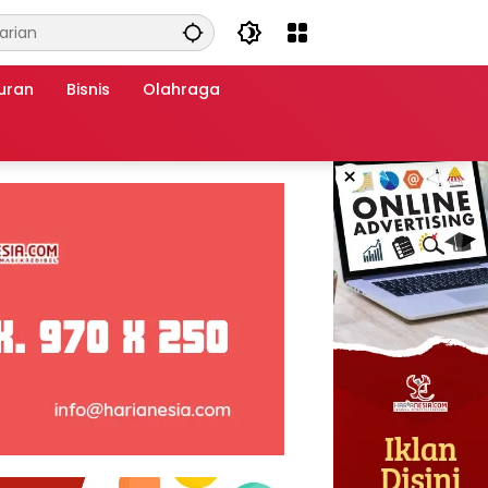
uran
Bisnis
Olahraga
×