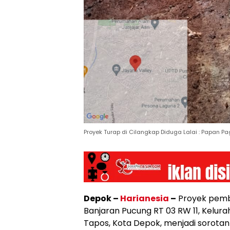
Proyek Turap di Cilangkap Diduga Lalai : Papan P
Depok –
Harianesia
–
Proyek pemb
Banjaran Pucung RT 03 RW 11, Kelur
Tapos, Kota Depok, menjadi sorotan