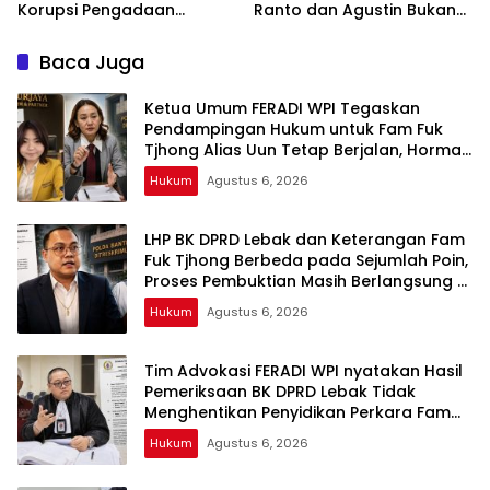
Korupsi Pengadaan
Ranto dan Agustin Bukan
Antena Siaran Luar Negeri
Marketing Resmi
LPP RRI, Kejari Depok
Baca Juga
Tetapkan Satu Tersangka
Baru
Ketua Umum FERADI WPI Tegaskan
Pendampingan Hukum untuk Fam Fuk
Tjhong Alias Uun Tetap Berjalan, Hormati
Proses Penyidikan dan Hasil Pemeriksaan
Hukum
Agustus 6, 2026
BK
LHP BK DPRD Lebak dan Keterangan Fam
Fuk Tjhong Berbeda pada Sejumlah Poin,
Proses Pembuktian Masih Berlangsung di
Polda Banten ujar Revan FERADI WPI
Hukum
Agustus 6, 2026
Tim Advokasi FERADI WPI nyatakan Hasil
Pemeriksaan BK DPRD Lebak Tidak
Menghentikan Penyidikan Perkara Fam
Fuk Tjhong alias Eyang Uun
Hukum
Agustus 6, 2026