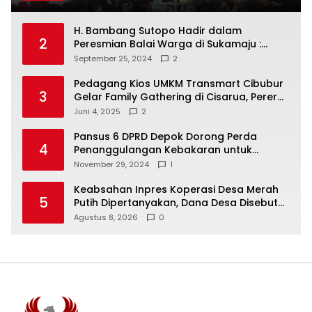
Putuskan RAKERCABSUS
H. Bambang Sutopo Hadir dalam
2
Peresmian Balai Warga di Sukamaju :
Wadah Baru untuk Kolaborasi dan
September 25, 2024
2
Aspirasi Masyarakat
Pedagang Kios UMKM Transmart Cibubur
3
Gelar Family Gathering di Cisarua, Pererat
Silaturahmi dan Kekompakan
Juni 4, 2025
2
Pansus 6 DPRD Depok Dorong Perda
4
Penanggulangan Kebakaran untuk
Keselamatan Warga
November 29, 2024
1
Keabsahan Inpres Koperasi Desa Merah
5
Putih Dipertanyakan, Dana Desa Disebut
Berisiko “Digadaikan”
Agustus 8, 2026
0