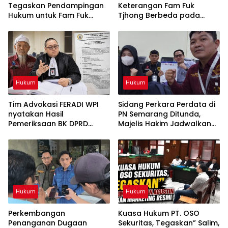
Tegaskan Pendampingan
Keterangan Fam Fuk
Hukum untuk Fam Fuk
Tjhong Berbeda pada
Tjhong Alias Uun Tetap
Sejumlah Poin, Proses
Berjalan, Hormati Proses
Pembuktian Masih
Penyidikan dan Hasil
Berlangsung di Polda
Pemeriksaan BK
Banten ujar Revan FERADI
WPI
Hukum
Hukum
Tim Advokasi FERADI WPI
Sidang Perkara Perdata di
nyatakan Hasil
PN Semarang Ditunda,
Pemeriksaan BK DPRD
Majelis Hakim Jadwalkan
Lebak Tidak Menghentikan
Pemanggilan Kembali
Penyidikan Perkara Fam
Tergugat
Fuk Tjhong alias Eyang Uun
Hukum
Hukum
Perkembangan
Kuasa Hukum PT. OSO
Penanganan Dugaan
Sekuritas, Tegaskan” Salim,