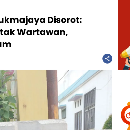
ukmajaya Disorot:
ntak Wartawan,
kam