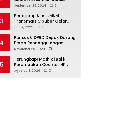
Warga di Sukamaju : Wadah
September 25, 2024
2
Baru untuk Kolaborasi dan
Aspirasi Masyarakat
Pedagang Kios UMKM
3
Transmart Cibubur Gelar
Family Gathering di Cisarua,
Juni 4, 2025
2
Pererat Silaturahmi dan
Kekompakan
Pansus 6 DPRD Depok Dorong
4
Perda Penanggulangan
Kebakaran untuk
November 29, 2024
1
Keselamatan Warga
Terungkap! Motif di Balik
5
Perampokan Counter HP
Ambarawa, Dua Pelaku Habisi
Agustus 8, 2026
0
Pemilik Toko dan Bawa
puluhan HP