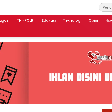
tigasi
TNI-POLRI
Edukasi
Teknologi
Opini
Hib