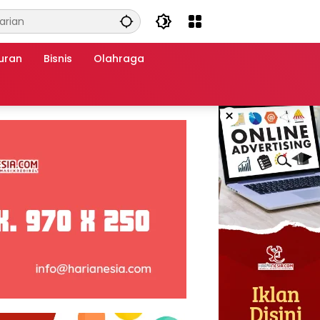
uran
Bisnis
Olahraga
×