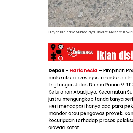
Proyek Drainase Sukmajaya Disorot: Mandor Bloki
Depok –
Harianesia
–
Pimpinan Red
melakukan investigasi mendalam ter
lingkungan Jalan Danau Ranau V RT
Kelurahan Abadijaya, Kecamatan Sukm
justru mengungkap tanda tanya serius
Heri mendapati hanya ada para pek
mandor atau pengawas proyek. Kond
kecurigaan terhadap proses pelak
diawasi ketat.