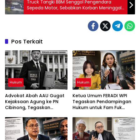
Truck Tangki BBM Senggol Pengendara
Sepeda Motor, Sebabkan Korban Meninggal
Ditempat
Pos Terkait
Hukum
Hukum
Advokat Abah AAU Gugat
Ketua Umum FERADI WPI
Kejaksaan Agung ke PN
Tegaskan Pendampingan
Cibinong, Tegaskan
Hukum untuk Fam Fuk
Penegakan UU TPKS dan
Tjhong Alias Uun Tetap
Hak Restitusi Korban
Berjalan, Hormati Proses
Penyidikan dan Hasil
Pemeriksaan BK