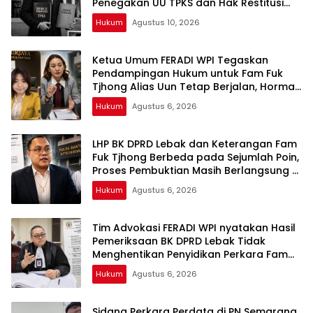
Penegakan UU TPKS dan Hak Restitusi
Korban
Hukum
Agustus 10, 2026
Ketua Umum FERADI WPI Tegaskan
Pendampingan Hukum untuk Fam Fuk
Tjhong Alias Uun Tetap Berjalan, Hormati
Proses Penyidikan dan Hasil Pemeriksaan
Hukum
Agustus 6, 2026
BK
LHP BK DPRD Lebak dan Keterangan Fam
Fuk Tjhong Berbeda pada Sejumlah Poin,
Proses Pembuktian Masih Berlangsung di
Polda Banten ujar Revan FERADI WPI
Hukum
Agustus 6, 2026
Tim Advokasi FERADI WPI nyatakan Hasil
Pemeriksaan BK DPRD Lebak Tidak
Menghentikan Penyidikan Perkara Fam
Fuk Tjhong alias Eyang Uun
Hukum
Agustus 6, 2026
Sidang Perkara Perdata di PN Semarang