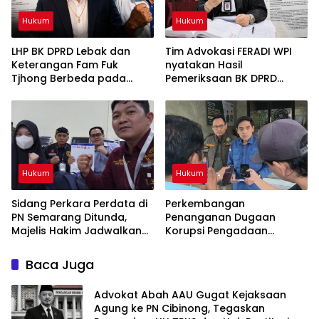
Hukum
Hukum
LHP BK DPRD Lebak dan
Tim Advokasi FERADI WPI
Keterangan Fam Fuk
nyatakan Hasil
Tjhong Berbeda pada
Pemeriksaan BK DPRD
Sejumlah Poin, Proses
Lebak Tidak Menghentikan
Pembuktian Masih
Penyidikan Perkara Fam
Berlangsung di Polda
Fuk Tjhong alias Eyang Uun
Banten ujar Revan FERADI
WPI
Hukum
Hukum
Sidang Perkara Perdata di
Perkembangan
PN Semarang Ditunda,
Penanganan Dugaan
Majelis Hakim Jadwalkan
Korupsi Pengadaan
Pemanggilan Kembali
Antena Siaran Luar Negeri
Tergugat
LPP RRI, Kejari Depok
Baca Juga
Tetapkan Satu Tersangka
Baru
Advokat Abah AAU Gugat Kejaksaan
Agung ke PN Cibinong, Tegaskan