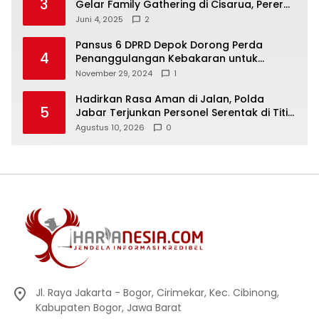
3
Gelar Family Gathering di Cisarua, Pererat
Silaturahmi dan Kekompakan
Juni 4, 2025
2
Pansus 6 DPRD Depok Dorong Perda
4
Penanggulangan Kebakaran untuk
Keselamatan Warga
November 29, 2024
1
Hadirkan Rasa Aman di Jalan, Polda
5
Jabar Terjunkan Personel Serentak di Titik
Titik Rawan
Agustus 10, 2026
0
Jl. Raya Jakarta - Bogor, Cirimekar, Kec. Cibinong,
Kabupaten Bogor, Jawa Barat