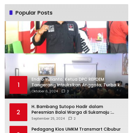
Popular Posts
Endro Yulianto, Ketua DPC REPDEM
1
Tangerang Intruksikan Anggota, Turba ke
Masyarakat Dan Jalani Apa Yang di
Oktober 6, 2024
3
Putuskan RAKERCABSUS
H. Bambang Sutopo Hadir dalam
2
Peresmian Balai Warga di Sukamaju :
Wadah Baru untuk Kolaborasi dan
September 25, 2024
2
Aspirasi Masyarakat
Pedagang Kios UMKM Transmart Cibubur