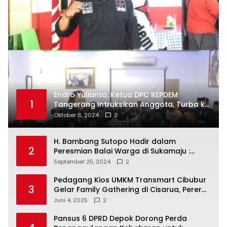
Endro Yulianto, Ketua DPC REPDEM
1
Tangerang Intruksikan Anggota, Turba ke
Masyarakat Dan Jalani Apa Yang di
Oktober 6, 2024
3
Putuskan RAKERCABSUS
H. Bambang Sutopo Hadir dalam
2
Peresmian Balai Warga di Sukamaju :
Wadah Baru untuk Kolaborasi dan
September 25, 2024
2
Aspirasi Masyarakat
Pedagang Kios UMKM Transmart Cibubur
3
Gelar Family Gathering di Cisarua, Pererat
Silaturahmi dan Kekompakan
Juni 4, 2025
2
Pansus 6 DPRD Depok Dorong Perda