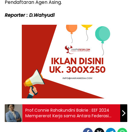
Pendaftaran Agen Asing.
Reporter : D.Wahyudi
Prof.Connie Rahakundini Bakrie : EEF 2024
Mempererat Kerja sama Antara Federasi
Rusia Dan Negara – Negara ASEAN