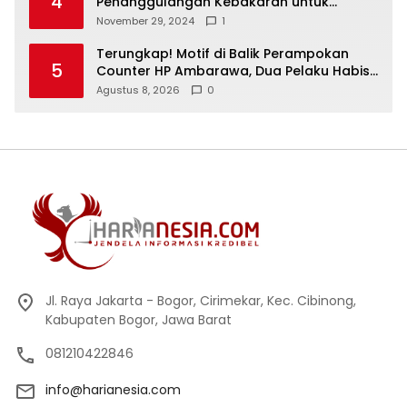
4
Penanggulangan Kebakaran untuk
Keselamatan Warga
November 29, 2024
1
Terungkap! Motif di Balik Perampokan
5
Counter HP Ambarawa, Dua Pelaku Habisi
Pemilik Toko dan Bawa puluhan HP
Agustus 8, 2026
0
Jl. Raya Jakarta - Bogor, Cirimekar, Kec. Cibinong,
Kabupaten Bogor, Jawa Barat
081210422846
info@harianesia.com