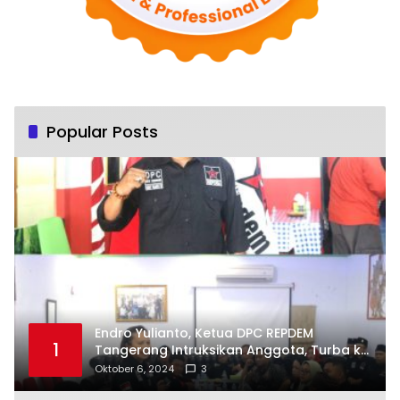
Popular Posts
Endro Yulianto, Ketua DPC REPDEM
1
Tangerang Intruksikan Anggota, Turba ke
Masyarakat Dan Jalani Apa Yang di
Oktober 6, 2024
3
Putuskan RAKERCABSUS