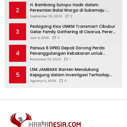
H. Bambang Sutopo Hadir dalam
2
Peresmian Balai Warga di Sukamaju :
Wadah Baru untuk Kolaborasi dan
September 25, 2024
2
Aspirasi Masyarakat
Pedagang Kios UMKM Transmart Cibubur
3
Gelar Family Gathering di Cisarua, Pererat
Silaturahmi dan Kekompakan
Juni 4, 2025
2
Pansus 6 DPRD Depok Dorong Perda
4
Penanggulangan Kebakaran untuk
Keselamatan Warga
November 29, 2024
1
LSM JAMBAKK Banten Mendukung
5
Kejagung dalam Investigasi Terhadap
Walikota Bandar Lampung
Agustus 5, 2024
0