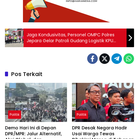
Jaga Kondusivitas, Personel OMPC Polres
Jepara Gelar Patroli Gudang Logistik KPU
hingga Aktivitas Masyarakat
Pos Terkait
Politik
Politik
Demo Hari Ini di Depan
DPR Desak Negara Hadir
DPR/MPR: Jalur Alternatif,
Usai Warga Tewas