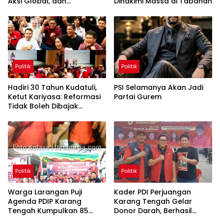
Aksi Global, dan
Dihakimi Massa di Tabanan
Pergerakan Pasar Saham 5
Agustus 2026
Politik
Politik
Hadiri 30 Tahun Kudatuli,
PSI Selamanya Akan Jadi
Ketut Kariyasa: Reformasi
Partai Gurem
Tidak Boleh Dibajak
Oligarki
Politik
Politik
Warga Larangan Puji
Kader PDI Perjuangan
Agenda PDIP Karang
Karang Tengah Gelar
Tengah Kumpulkan 85
Donor Darah, Berhasil