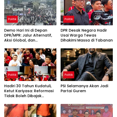
Politik
Politik
Demo Hari Ini di Depan
DPR Desak Negara Hadir
DPR/MPR: Jalur Alternatif,
Usai Warga Tewas
Aksi Global, dan
Dihakimi Massa di Tabanan
Pergerakan Pasar Saham 5
Agustus 2026
Politik
Politik
Hadiri 30 Tahun Kudatuli,
PSI Selamanya Akan Jadi
Ketut Kariyasa: Reformasi
Partai Gurem
Tidak Boleh Dibajak
Oligarki