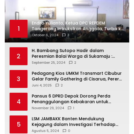
Endro Yulianto, Ketua DPC REPDEM
1
Tangerang Intruksikan Anggota, Turba ke
Masyarakat Dan Jalani Apa Yang di
Oktober 6, 2024
3
Putuskan RAKERCABSUS
H. Bambang Sutopo Hadir dalam
2
Peresmian Balai Warga di Sukamaju :
Wadah Baru untuk Kolaborasi dan
September 25, 2024
2
Aspirasi Masyarakat
Pedagang Kios UMKM Transmart Cibubur
3
Gelar Family Gathering di Cisarua, Pererat
Silaturahmi dan Kekompakan
Juni 4, 2025
2
Pansus 6 DPRD Depok Dorong Perda
4
Penanggulangan Kebakaran untuk
Keselamatan Warga
November 29, 2024
1
LSM JAMBAKK Banten Mendukung
5
Kejagung dalam Investigasi Terhadap
Walikota Bandar Lampung
Agustus 5, 2024
0