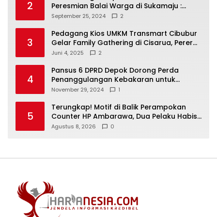
2
Peresmian Balai Warga di Sukamaju :
Wadah Baru untuk Kolaborasi dan
September 25, 2024
2
Aspirasi Masyarakat
Pedagang Kios UMKM Transmart Cibubur
3
Gelar Family Gathering di Cisarua, Pererat
Silaturahmi dan Kekompakan
Juni 4, 2025
2
Pansus 6 DPRD Depok Dorong Perda
4
Penanggulangan Kebakaran untuk
Keselamatan Warga
November 29, 2024
1
Terungkap! Motif di Balik Perampokan
5
Counter HP Ambarawa, Dua Pelaku Habisi
Pemilik Toko dan Bawa puluhan HP
Agustus 8, 2026
0