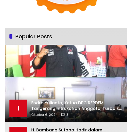
Popular Posts
Endro Yulianto, Ketua DPC REPDEM
1
Tangerang Intruksikan Anggota, Turba ke
Masyarakat Dan Jalani Apa Yang di
Oktober 6, 2024
3
Putuskan RAKERCABSUS
H. Bambang Sutopo Hadir dalam