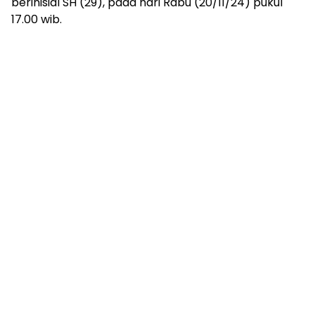
berinisial SH (29), pada hari Rabu (20/11/24) pukul
17.00 wib.