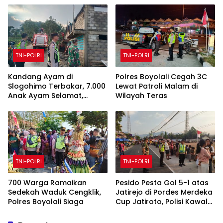
Bawa puluhan HP
TNI-POLRI
TNI-POLRI
Kandang Ayam di
Polres Boyolali Cegah 3C
Slogohimo Terbakar, 7.000
Lewat Patroli Malam di
Anak Ayam Selamat,
Wilayah Teras
Kerugian Ditaksir Rp700
Juta
TNI-POLRI
TNI-POLRI
700 Warga Ramaikan
Pesido Pesta Gol 5-1 atas
Sedekah Waduk Cengklik,
Jatirejo di Pordes Merdeka
Polres Boyolali Siaga
Cup Jatiroto, Polisi Kawal
Pertandingan hingga Usai