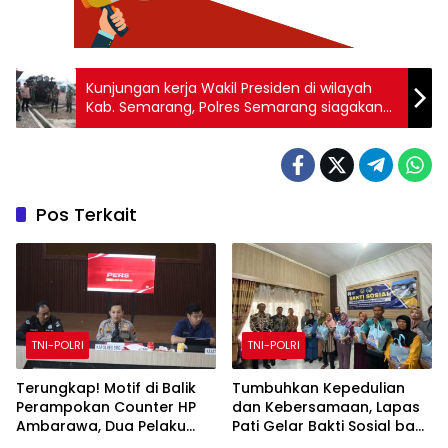
Kunjungan kerja Wakil Presiden di wilayah
Kab. Semarang, Polres Semarang siagakan
400 personel
Pos Terkait
TNI-POLRI
TNI-POLRI
Terungkap! Motif di Balik
Tumbuhkan Kepedulian
Perampokan Counter HP
dan Kebersamaan, Lapas
Ambarawa, Dua Pelaku
Pati Gelar Bakti Sosial bagi
Habisi Pemilik Toko dan
Keluarga Warga Binaan