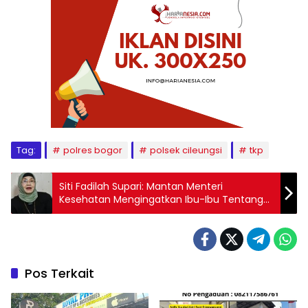
Tag:
polres bogor
polsek cileungsi
tkp
Siti Fadilah Supari: Mantan Menteri
Kesehatan Mengingatkan Ibu-Ibu Tentang
Hak Menolak Vaksin Polio
Pos Terkait