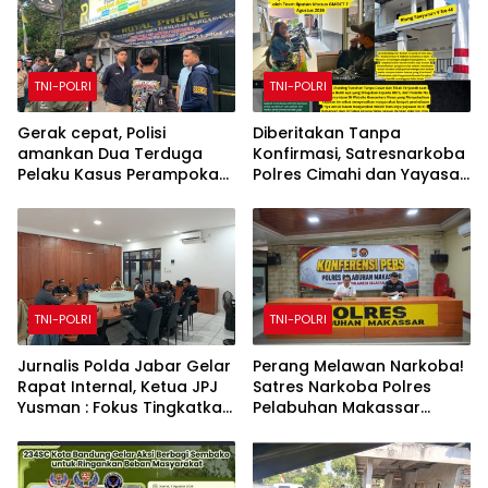
TNI-POLRI
TNI-POLRI
Gerak cepat, Polisi
Diberitakan Tanpa
amankan Dua Terduga
Konfirmasi, Satresnarkoba
Pelaku Kasus Perampokan
Polres Cimahi dan Yayasan
Counter HP Royal Phone di
Ultra Jadi Korban Narasi
Ambarawa.
Sepihak
TNI-POLRI
TNI-POLRI
Jurnalis Polda Jabar Gelar
Perang Melawan Narkoba!
Rapat Internal, Ketua JPJ
Satres Narkoba Polres
Yusman : Fokus Tingkatkan
Pelabuhan Makassar
Kualitas Jurnalis
Bongkar 50 Kasus, Puluhan
Pelaku Ditangkap