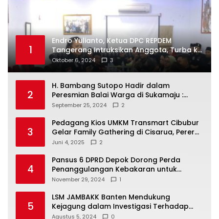
Endro Yulianto, Ketua DPC REPDEM
1
Tangerang Intruksikan Anggota, Turba ke
Masyarakat Dan Jalani Apa Yang di
Oktober 6, 2024
3
Putuskan RAKERCABSUS
H. Bambang Sutopo Hadir dalam
2
Peresmian Balai Warga di Sukamaju :
Wadah Baru untuk Kolaborasi dan
September 25, 2024
2
Aspirasi Masyarakat
Pedagang Kios UMKM Transmart Cibubur
3
Gelar Family Gathering di Cisarua, Pererat
Silaturahmi dan Kekompakan
Juni 4, 2025
2
Pansus 6 DPRD Depok Dorong Perda
4
Penanggulangan Kebakaran untuk
Keselamatan Warga
November 29, 2024
1
LSM JAMBAKK Banten Mendukung
5
Kejagung dalam Investigasi Terhadap
Walikota Bandar Lampung
Agustus 5, 2024
0