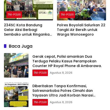
TNI-POLRI
TNI-POLRI
234SC Kota Bandung
Polres Boyolali Salurkan 22
Gelar Aksi Berbagi
Tangki Air Bersih untuk
Sembako untuk Ringankan
Warga Wonosegoro
Beban Masyarakat
Baca Juga
Gerak cepat, Polisi amankan Dua
Terduga Pelaku Kasus Perampokan
Counter HP Royal Phone di Ambarawa.
TNI-POLRI
Agustus 8, 2026
Diberitakan Tanpa Konfirmasi,
Satresnarkoba Polres Cimahi dan
Yayasan Ultra Jadi Korban Narasi
Sepihak
TNI-POLRI
Agustus 8, 2026