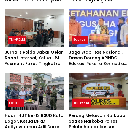
Ultra Jadi Korban Narasi
Kerusakan saluran Irigasi
Sepihak
TNI-POLRI
Edukasi
Jurnalis Polda Jabar Gelar
Jaga Stabilitas Nasional,
Rapat Internal, Ketua JPJ
Dasco Dorong APINDO
Yusman : Fokus Tingkatkan
Edukasi Pekerja Bermedia
Kualitas Jurnalis
Sosial
Edukasi
TNI-POLRI
Hadiri HUT ke-12 RSUD Kota
Perang Melawan Narkoba!
Bogor, Ketua DPRD
Satres Narkoba Polres
Adityawarman Adil Dorong
Pelabuhan Makassar
Peningkatan Kualitas
Bongkar 50 Kasus, Puluhan