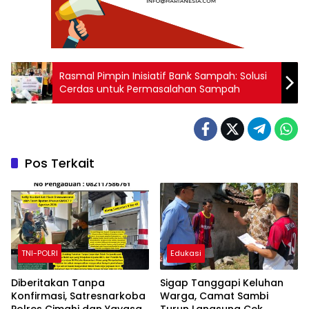
Rasmal Pimpin Inisiatif Bank Sampah: Solusi
Cerdas untuk Permasalahan Sampah
Pos Terkait
TNI-POLRI
Edukasi
Diberitakan Tanpa
Sigap Tanggapi Keluhan
Konfirmasi, Satresnarkoba
Warga, Camat Sambi
Polres Cimahi dan Yayasan
Turun Langsung Cek