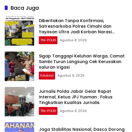
Pelayanan Kesehatan
Pelaku Ditangkap
Baca Juga
Diberitakan Tanpa Konfirmasi,
Satresnarkoba Polres Cimahi dan
Yayasan Ultra Jadi Korban Narasi
Sepihak
TNI-POLRI
Agustus 8, 2026
Sigap Tanggapi Keluhan Warga, Camat
Sambi Turun Langsung Cek Kerusakan
saluran Irigasi
Edukasi
Agustus 8, 2026
Jurnalis Polda Jabar Gelar Rapat
Internal, Ketua JPJ Yusman : Fokus
Tingkatkan Kualitas Jurnalis
TNI-POLRI
Agustus 8, 2026
Jaga Stabilitas Nasional, Dasco Dorong