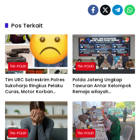
Pos Terkait
TNI-POLRI
TNI-POLRI
Tim URC Satreskrim Polres
Polda Jateng Ungkap
Sukoharjo Ringkus Pelaku
Tawuran Antar Kelompok
Curas, Motor Korban
Remaja wilayah
Dibongkar untuk Hilangkan
Semarang-Kendal, Empat
Jejak
Tersangka Ditahan dan 17
DPO Diburu
TNI-POLRI
TNI-POLRI