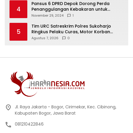
Pansus 6 DPRD Depok Dorong Perda
4
Penanggulangan Kebakaran untuk
Keselamatan Warga
November 29, 2024
1
Tim URC Satreskrim Polres Sukoharjo
5
Ringkus Pelaku Curas, Motor Korban
Dibongkar untuk Hilangkan Jejak
Agustus 7, 2026
0
Jl. Raya Jakarta - Bogor, Cirimekar, Kec. Cibinong,
Kabupaten Bogor, Jawa Barat
081210422846