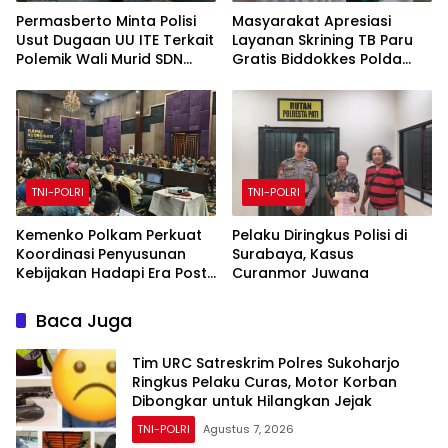
Permasberto Minta Polisi
Masyarakat Apresiasi
Usut Dugaan UU ITE Terkait
Layanan Skrining TB Paru
Polemik Wali Murid SDN
Gratis Biddokkes Polda
Yudha
Jateng di Bakti Indonesia
IV Sam Poo Kong
TNI-POLRI
TNI-POLRI
Kemenko Polkam Perkuat
Pelaku Diringkus Polisi di
Koordinasi Penyusunan
Surabaya, Kasus
Kebijakan Hadapi Era Post-
Curanmor Juwana
Quantum Computing
Baca Juga
Tim URC Satreskrim Polres Sukoharjo
Ringkus Pelaku Curas, Motor Korban
Dibongkar untuk Hilangkan Jejak
TNI-POLRI
Agustus 7, 2026