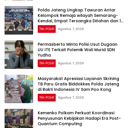
Polda Jateng Ungkap Tawuran Antar
Kelompok Remaja wilayah Semarang-
Kendal, Empat Tersangka Ditahan dan 17
DPO Diburu
TNI-POLRI
Agustus 7, 2026
Permasberto Minta Polisi Usut Dugaan
UU ITE Terkait Polemik Wali Murid SDN
Yudha
TNI-POLRI
Agustus 7, 2026
Masyarakat Apresiasi Layanan Skrining
TB Paru Gratis Biddokkes Polda Jateng
di Bakti Indonesia IV Sam Poo Kong
TNI-POLRI
Agustus 7, 2026
Kemenko Polkam Perkuat Koordinasi
Penyusunan Kebijakan Hadapi Era Post-
Quantum Computing