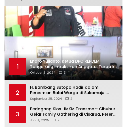
Endro Yulianto, Ketua DPC REPDEM
1
Tangerang Intruksikan Anggota, Turba ke
Masyarakat Dan Jalani Apa Yang di
Oktober 6, 2024
3
Putuskan RAKERCABSUS
H. Bambang Sutopo Hadir dalam
2
Peresmian Balai Warga di Sukamaju :
Wadah Baru untuk Kolaborasi dan
September 25, 2024
2
Aspirasi Masyarakat
Pedagang Kios UMKM Transmart Cibubur
3
Gelar Family Gathering di Cisarua, Pererat
Silaturahmi dan Kekompakan
Juni 4, 2025
2