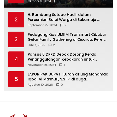
Masyarakat Dan Jalani Apa Yang di
Oktober 6, 2024
3
Putuskan RAKERCABSUS
H. Bambang Sutopo Hadir dalam
2
Peresmian Balai Warga di Sukamaju :
Wadah Baru untuk Kolaborasi dan
September 25, 2024
2
Aspirasi Masyarakat
Pedagang Kios UMKM Transmart Cibubur
3
Gelar Family Gathering di Cisarua, Pererat
Silaturahmi dan Kekompakan
Juni 4, 2025
2
Pansus 6 DPRD Depok Dorong Perda
4
Penanggulangan Kebakaran untuk
Keselamatan Warga
November 29, 2024
1
LAPOR PAK BUPATI: Lurah ciriung Mohamad
5
Iqbal Al Ma’muri, S.STP. di duga
mendapatkan sepecial order untuk
Agustus 10, 2026
0
intimidasi PKL