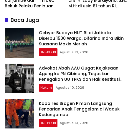
Kalijambe dan Tim URC
Drs. H. Eddy Murdiyono, S.H.,
Bekuk Pelaku Penipuan
M.H: di usia 81 tahun RI,
Hasil Ranmor hingga ke
tegakkan supremasi
Demak
hukum dan keadilan untuk
Baca Juga
seluruh rakyat Indonesia
Gebyar Budaya HUT RI di Jatiroto
Diserbu 1500 Warga, Difarina Indra Bikin
Suasana Makin Meriah
TNI-POLRI
Agustus 10, 2026
Advokat Abah AAU Gugat Kejaksaan
Agung ke PN Cibinong, Tegaskan
Penegakan UU TPKS dan Hak Restitusi
Korban
Hukum
Agustus 10, 2026
Kapolres Sragen Pimpin Langsung
Pencarian Anak Tenggelam di Waduk
Kedungombo
TNI-POLRI
Agustus 10, 2026