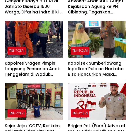
Gebyar Budaya HUT RI di
Advokat Abah AAU Gugat
Jatiroto Diserbu 1500
Kejaksaan Agung ke PN
Warga, Difarina Indra Bikin
Cibinong, Tegaskan
Suasana Makin Meriah
Penegakan UU TPKS dan
Hak Restitusi Korban
TNI-POLRI
TNI-POLRI
Kapolres Sragen Pimpin
Kapolsek Sumberlawang
Langsung Pencarian Anak
Ingatkan Pelajar: Narkoba
Tenggelam di Waduk
Bisa Hancurkan Masa
Kedungombo
Depan
TNI-POLRI
TNI-POLRI
Kejar Jejak CCTV, Reskrim
Brigjen Pol. (Purn.) Advokat