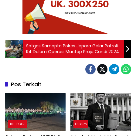
Satgas Samapta Polres Jepara Gelar Patroli
R4 Dalam Operasi Mantap Praja Candi 2024
Pos Terkait
TNI-POLRI
Hukum