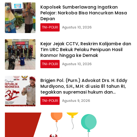
Kapolsek Sumberlawang Ingatkan
Pelajar: Narkoba Bisa Hancurkan Masa
Depan
TNI-POLRI
Agustus 10, 2026
Kejar Jejak CCTV, Reskrim Kalijambe dan
Tim URC Bekuk Pelaku Penipuan Hasil
Ranmor hingga ke Demak
TNI-POLRI
Agustus 10, 2026
Brigjen Pol. (Purn.) Advokat Drs. H. Eddy
Murdiyono, S.H., M.H: di usia 81 tahun RI,
tegakkan supremasi hukum dan
keadilan untuk seluruh rakyat Indonesia
TNI-POLRI
Agustus 9, 2026